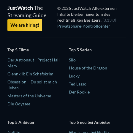
JustWatch
The
© 2026 JustWatch Alle externen
Inhalte bleiben Eigentum des
Streaming Guide
rechtmäßigen Besitzers.
(3.13.0)
We are hiring!
Privatsphäre-Kontrollcenter
Top 5 Filme
Top 5 Serien
Der Astronaut - Project Hail
Silo
Mary
House of the Dragon
Glennkill: Ein Schafskrimi
Lucky
Obsession – Du sollst mich
Ted Lasso
lieben
Der Rookie
Masters of the Universe
Die Odyssee
Top 5 Anbieter
Top 5 neu bei Anbieter
Netflix
Was ist neu bei Netflix