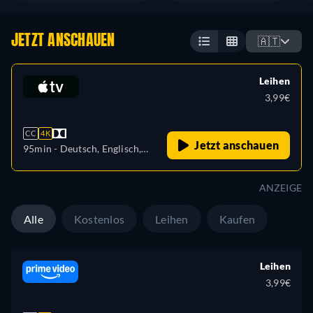
JETZT ANSCHAUEN
🇦🇹
Leihen
3,99€
CC
4K
Jetzt anschauen
95min
- Deutsch, Englisch,
Französisch
ANZEIGE
Alle
Kostenlos
Leihen
Kaufen
Leihen
3,99€