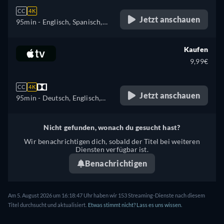
CC
4K
Jetzt anschauen
95min
- Englisch, Spanisch,
Französisch, Italienisch,
Portugiesisch
Kaufen
9,99€
CC
4K
Jetzt anschauen
95min
- Deutsch, Englisch,
Französisch
Nicht gefunden, wonach du gesucht hast?
Wir benachrichtigen dich, sobald der Titel bei weiteren
Diensten verfügbar ist.
Benachrichtigen
Am 5. August 2026 um 16:18:47 Uhr haben wir 153 Streaming-Dienste nach diesem
Titel durchsucht und aktualisiert.
Etwas stimmt nicht? Lass es uns wissen.