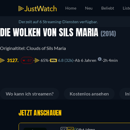
Home
Neu
Beliebt
List
Derzeit auf 6 Streaming-Diensten verfügbar.
DIE WOLKEN VON SILS MARIA
(2014)
Originaltitel: Clouds of Sils Maria
3127.
65%
6.8 (32k)
Ab 6 Jahren
2h 4min
-87
Wo kann ich streamen?
Kostenlos ansehen
In
JETZT ANSCHAUEN
CC
HD
Ab 6 Jahren