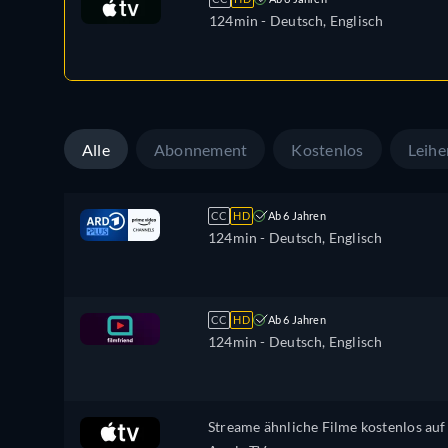
124min
- Deutsch, Englisch
Alle
Abonnement
Kostenlos
Leihe
CC
HD
Ab 6 Jahren
124min
- Deutsch, Englisch
CC
HD
Ab 6 Jahren
124min
- Deutsch, Englisch
Streame ähnliche Filme kostenlos auf