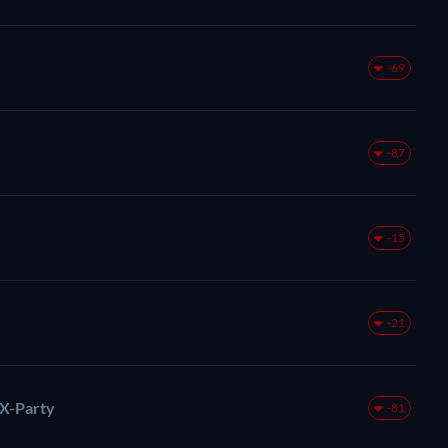
-69
-87
-15
-21
-X-Party
-81