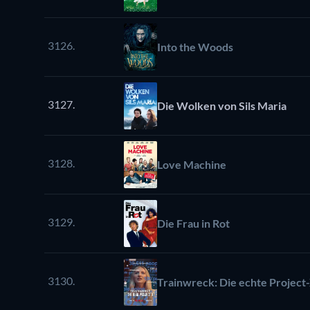
3126.
Into the Woods
3127.
Die Wolken von Sils Maria
3128.
Love Machine
3129.
Die Frau in Rot
3130.
Trainwreck: Die echte Project