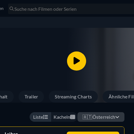
en
halt
Trailer
Streaming Charts
Ähnliche Fi
Liste
Kacheln
🇦🇹
Österreich
Leihen