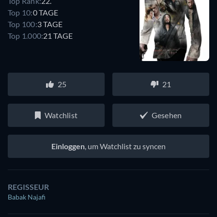
Top Rank:
22.
Top 10:
0 TAGE
Top 100:
3 TAGE
Top 1.000:
21 TAGE
25
21
Watchlist
Gesehen
Einloggen
, um Watchlist zu syncen
REGISSEUR
Babak Najafi