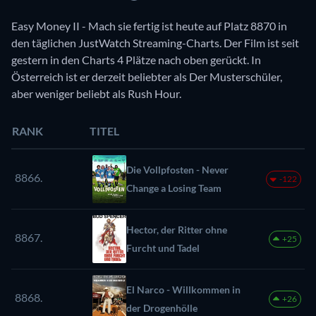
Easy Money II - Mach sie fertig ist heute auf Platz 8870 in
den täglichen JustWatch Streaming-Charts. Der Film ist seit
gestern in den Charts 4 Plätze nach oben gerückt. In
Österreich ist er derzeit beliebter als Der Musterschüler,
aber weniger beliebt als Rush Hour.
RANK
TITEL
Die Vollpfosten - Never
8866.
-122
Change a Losing Team
Hector, der Ritter ohne
8867.
+25
Furcht und Tadel
El Narco - Willkommen in
8868.
+26
der Drogenhölle