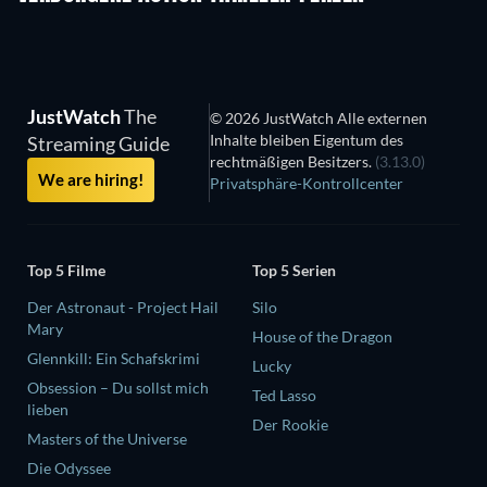
JustWatch
The
© 2026 JustWatch Alle externen
Inhalte bleiben Eigentum des
Streaming Guide
rechtmäßigen Besitzers.
(3.13.0)
We are hiring!
Privatsphäre-Kontrollcenter
Top 5 Filme
Top 5 Serien
Der Astronaut - Project Hail
Silo
Mary
House of the Dragon
Glennkill: Ein Schafskrimi
Lucky
Obsession – Du sollst mich
Ted Lasso
lieben
Der Rookie
Masters of the Universe
Die Odyssee