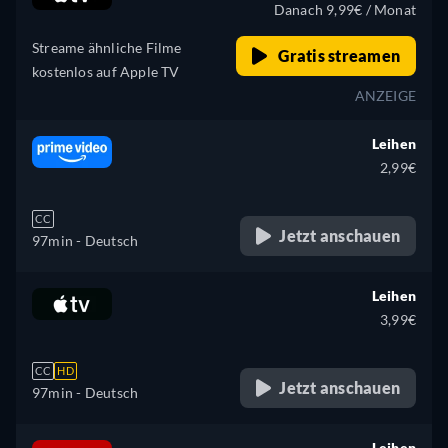
Danach 9,99€ / Monat
Streame ähnliche Filme
Gratis streamen
kostenlos auf Apple TV
ANZEIGE
Leihen
2,99€
CC
Jetzt anschauen
97min
- Deutsch
Leihen
3,99€
CC
HD
Jetzt anschauen
97min
- Deutsch
Leihen