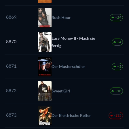
8869.
Rush Hour
+29
Easy Money II - Mach sie
8870.
+4
fertig
8871.
Der Musterschüler
+3
8872.
Sweet Girl
+18
8873.
Der Elektrische Reiter
-135