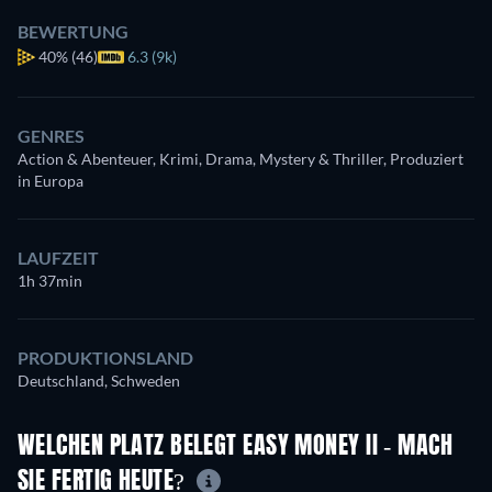
BEWERTUNG
40%
(46)
6.3 (9k)
GENRES
Action & Abenteuer, Krimi, Drama, Mystery & Thriller, Produziert
in Europa
LAUFZEIT
1h 37min
PRODUKTIONSLAND
Deutschland, Schweden
WELCHEN PLATZ BELEGT EASY MONEY II - MACH
SIE FERTIG HEUTE?