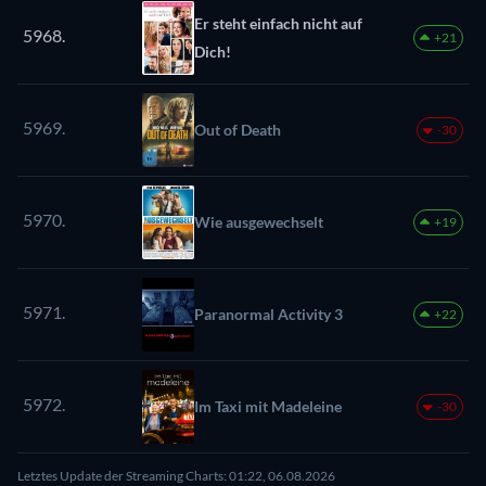
Er steht einfach nicht auf
5968.
+21
Dich!
5969.
Out of Death
-30
5970.
Wie ausgewechselt
+19
5971.
Paranormal Activity 3
+22
5972.
Im Taxi mit Madeleine
-30
Letztes Update der Streaming Charts: 01:22, 06.08.2026