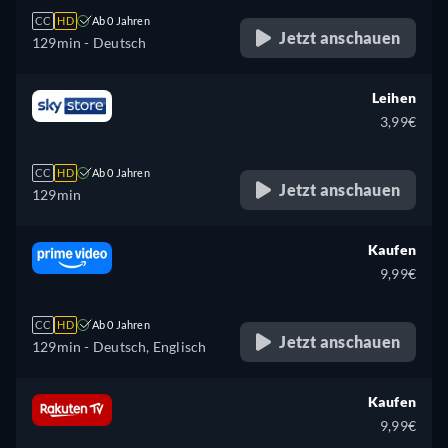
CC
HD
Ab 0 Jahren
Jetzt anschauen
129min
- Deutsch
Leihen
3,99€
CC
HD
Ab 0 Jahren
Jetzt anschauen
129min
Kaufen
9,99€
CC
HD
Ab 0 Jahren
Jetzt anschauen
129min
- Deutsch, Englisch
Kaufen
9,99€