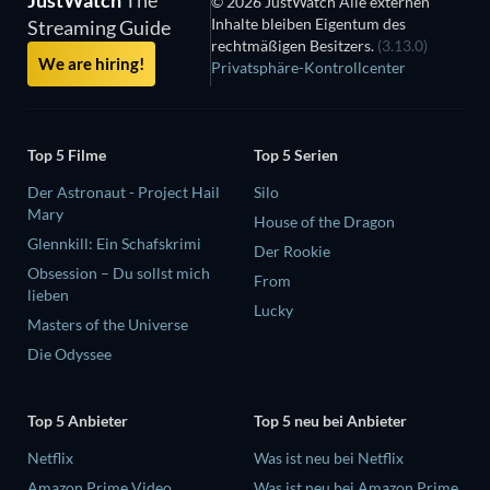
JustWatch
The
© 2026 JustWatch Alle externen
Inhalte bleiben Eigentum des
Streaming Guide
rechtmäßigen Besitzers.
(3.13.0)
We are hiring!
Privatsphäre-Kontrollcenter
Top 5 Filme
Top 5 Serien
Der Astronaut - Project Hail
Silo
Mary
House of the Dragon
Glennkill: Ein Schafskrimi
Der Rookie
Obsession – Du sollst mich
From
lieben
Lucky
Masters of the Universe
Die Odyssee
Top 5 Anbieter
Top 5 neu bei Anbieter
Netflix
Was ist neu bei Netflix
Amazon Prime Video
Was ist neu bei Amazon Prime