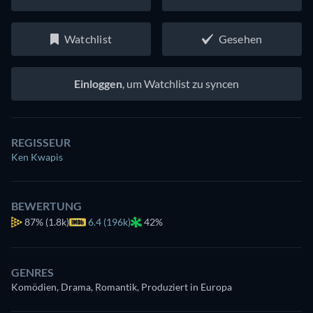
Watchlist
Gesehen
Einloggen
, um Watchlist zu syncen
REGISSEUR
Ken Kwapis
BEWERTUNG
87%
(1.8k)
6.4 (196k)
42%
GENRES
Komödien, Drama, Romantik, Produziert in Europa