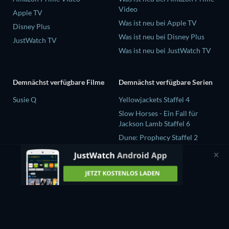
Video
Apple TV
Was ist neu bei Apple TV
Disney Plus
Was ist neu bei Disney Plus
JustWatch TV
Was ist neu bei JustWatch TV
Demnächst verfügbare Filme
Demnächst verfügbare Serien
Susie Q
Yellowjackets Staffel 4
Slow Horses - Ein Fall für
Jackson Lamb Staffel 6
Dune: Prophecy Staffel 2
The Gentlemen Staffel 2
Love Is Blind: UK Staffel 3