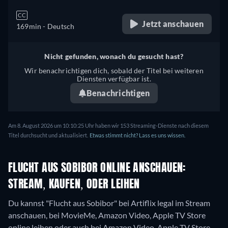
CC
Jetzt anschauen
169min
- Deutsch
Nicht gefunden, wonach du gesucht hast?
Wir benachrichtigen dich, sobald der Titel bei weiteren
Diensten verfügbar ist.
Benachrichtigen
Am 8. August 2026 um 10:10:25 Uhr haben wir 153 Streaming-Dienste nach diesem
Titel durchsucht und aktualisiert.
Etwas stimmt nicht? Lass es uns wissen.
FLUCHT AUS SOBIBOR ONLINE ANSCHAUEN:
STREAM, KAUFEN, ODER LEIHEN
Du kannst "Flucht aus Sobibor" bei Artiflix legal im Stream
anschauen, bei MovieMe, Amazon Video, Apple TV Store
online leihen oder auch bei Amazon Video, Apple TV Store