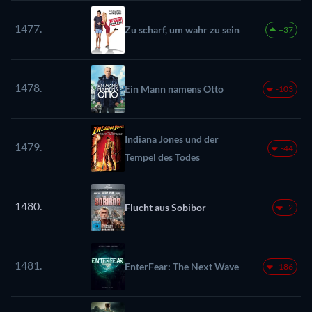
1477.
Zu scharf, um wahr zu sein
+37
1478.
Ein Mann namens Otto
-103
Indiana Jones und der
1479.
-44
Tempel des Todes
1480.
Flucht aus Sobibor
-2
1481.
EnterFear: The Next Wave
-186