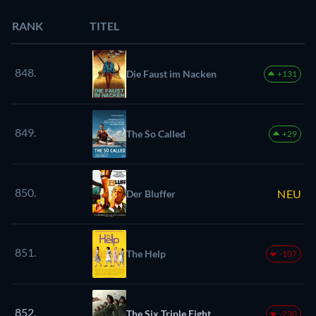
RANK
TITEL
848.
Die Faust im Nacken
+131
849.
The So Called
+29
850.
NEU
Der Bluffer
851.
The Help
-107
852.
The Six Triple Eight
-230