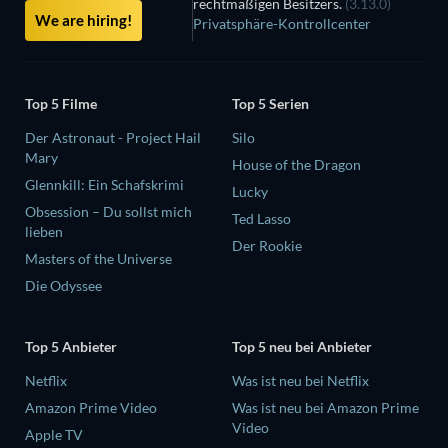
rechtmäßigen Besitzers.
(3.13.0)
We are hiring!
Privatsphäre-Kontrollcenter
Top 5 Filme
Top 5 Serien
Der Astronaut - Project Hail
Silo
Mary
House of the Dragon
Glennkill: Ein Schafskrimi
Lucky
Obsession – Du sollst mich
Ted Lasso
lieben
Der Rookie
Masters of the Universe
Die Odyssee
Top 5 Anbieter
Top 5 neu bei Anbieter
Netflix
Was ist neu bei Netflix
Amazon Prime Video
Was ist neu bei Amazon Prime
Video
Apple TV