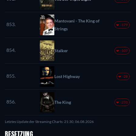
Mantovani - The King of
853.
-179
Strings
854.
Stalker
-107
855.
Lost Highway
-28
856.
The King
-231
Letztes Update der Streaming Charts: 21:30, 06.08.2026
BESETZUNG