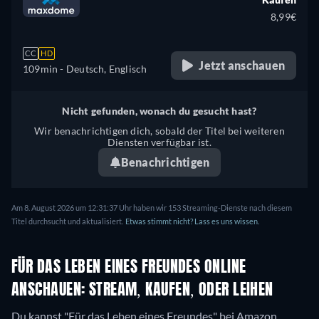
8,99€
CC
HD
Jetzt anschauen
109min
- Deutsch, Englisch
Nicht gefunden, wonach du gesucht hast?
Wir benachrichtigen dich, sobald der Titel bei weiteren
Diensten verfügbar ist.
Benachrichtigen
Am 8. August 2026 um 12:31:37 Uhr haben wir 153 Streaming-Dienste nach diesem
Titel durchsucht und aktualisiert.
Etwas stimmt nicht? Lass es uns wissen.
FÜR DAS LEBEN EINES FREUNDES ONLINE
ANSCHAUEN: STREAM, KAUFEN, ODER LEIHEN
Du kannst "Für das Leben eines Freundes" bei Amazon