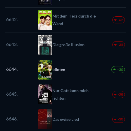
Mit dem Herz durch die
6642.
-62
Wand
6643.
Die große Illusion
-35
6644.
Idioten
+30
Nur Gott kann mich
6645.
-58
richten
6646.
Das ewige Lied
-30