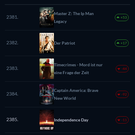
Master Z: The Ip Man
2381.
+53
Legacy
2382.
Der Patriot
+17
Timecrimes - Mord ist nur
2383.
-44
eine Frage der Zeit
Captain America: Brave
2384.
-92
New World
2385.
Independence Day
-11