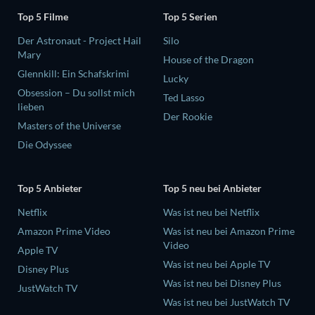
Top 5 Filme
Top 5 Serien
Der Astronaut - Project Hail
Silo
Mary
House of the Dragon
Glennkill: Ein Schafskrimi
Lucky
Obsession – Du sollst mich
Ted Lasso
lieben
Der Rookie
Masters of the Universe
Die Odyssee
Top 5 Anbieter
Top 5 neu bei Anbieter
Netflix
Was ist neu bei Netflix
Amazon Prime Video
Was ist neu bei Amazon Prime
Video
Apple TV
Was ist neu bei Apple TV
Disney Plus
Was ist neu bei Disney Plus
JustWatch TV
Was ist neu bei JustWatch TV