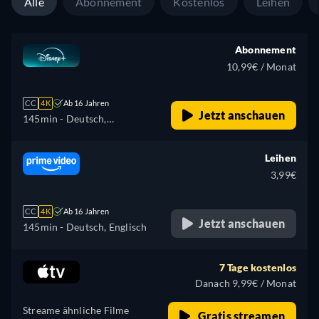
Alle
Abonnement
Kostenlos
Leihen
Abonnement
10,99€ / Monat
CC
4K
Ab 16 Jahren
Jetzt anschauen
145min
- Deutsch,
Tschechisch, Englisch,
Spanisch, Spanisch
Leihen
(Lateinamerika), Französisch,
3,99€
Französisch (Kanada),
Ungarisch, Italienisch,
CC
4K
Ab 16 Jahren
Japanisch, Polnisch,
Jetzt anschauen
145min
- Deutsch, Englisch
Portugiesisch (Brasilien),
Slowakisch, Türkisch
7 Tage kostenlos
Danach 9,99€ / Monat
Streame ähnliche Filme
Gratis streamen