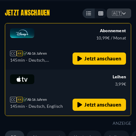
JETZT ANSCHAUEN
🇦🇹
Abonnement
10,99€ / Monat
CC
4K
Ab 16 Jahren
Jetzt anschauen
145min
- Deutsch,
Tschechisch, Englisch,
Spanisch, Spanisch
Leihen
(Lateinamerika), Französisch,
3,99€
Französisch (Kanada),
Ungarisch, Italienisch,
CC
4K
Ab 16 Jahren
Japanisch, Polnisch,
Jetzt anschauen
145min
- Deutsch, Englisch
Portugiesisch (Brasilien),
Slowakisch, Türkisch
ANZEIGE