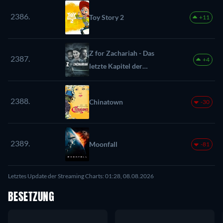
2386.
Toy Story 2
+11
Z for Zachariah - Das
2387.
+4
letzte Kapitel der
Menschheit
2388.
Chinatown
-30
2389.
Moonfall
-81
Letztes Update der Streaming Charts: 01:28, 08.08.2026
BESETZUNG