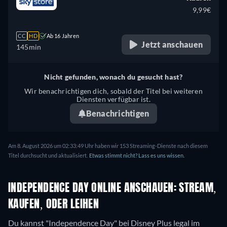
9,99€
CC
HD
Ab 16 Jahren
Jetzt anschauen
145min
Nicht gefunden, wonach du gesucht hast?
Wir benachrichtigen dich, sobald der Titel bei weiteren
Diensten verfügbar ist.
Benachrichtigen
Am 8. August 2026 um 02:33:49 Uhr haben wir 153 Streaming-Dienste nach diesem
Titel durchsucht und aktualisiert.
Etwas stimmt nicht? Lass es uns wissen.
INDEPENDENCE DAY ONLINE ANSCHAUEN: STREAM,
KAUFEN, ODER LEIHEN
Du kannst "Independence Day" bei Disney Plus legal im