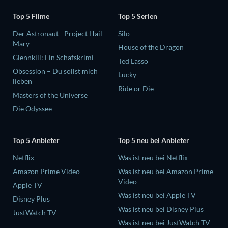
Top 5 Filme
Top 5 Serien
Der Astronaut - Project Hail
Silo
Mary
House of the Dragon
Glennkill: Ein Schafskrimi
Ted Lasso
Obsession – Du sollst mich
Lucky
lieben
Ride or Die
Masters of the Universe
Die Odyssee
Top 5 Anbieter
Top 5 neu bei Anbieter
Netflix
Was ist neu bei Netflix
Amazon Prime Video
Was ist neu bei Amazon Prime
Video
Apple TV
Was ist neu bei Apple TV
Disney Plus
Was ist neu bei Disney Plus
JustWatch TV
Was ist neu bei JustWatch TV