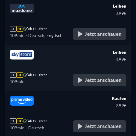
Leihen
3,99€
CC
HD
Ab 12 Jahren
Jetzt anschauen
109min
- Deutsch, Englisch
Leihen
3,99€
CC
HD
Ab 12 Jahren
Jetzt anschauen
109min
Kaufen
9,99€
CC
HD
Ab 12 Jahren
Jetzt anschauen
109min
- Deutsch