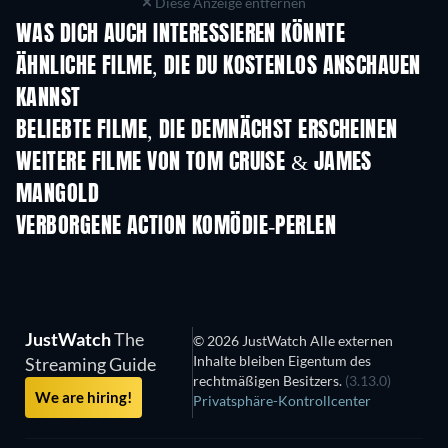
Diese Anzeige entfernen
WAS DICH AUCH INTERESSIEREN KÖNNTE
ÄHNLICHE FILME, DIE DU KOSTENLOS ANSCHAUEN
KANNST
BELIEBTE FILME, DIE DEMNÄCHST ERSCHEINEN
WEITERE FILME VON TOM CRUISE & JAMES
MANGOLD
VERBORGENE ACTION KOMÖDIE-PERLEN
Serie
JustWatch
The
© 2026 JustWatch Alle externen
Inhalte bleiben Eigentum des
Streaming Guide
rechtmäßigen Besitzers.
(3.13.0)
We are hiring!
Privatsphäre-Kontrollcenter