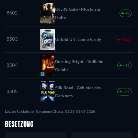
Devil's Gate - Pforte zur
8502.
+2
Hölle
8503.
Untold UK: Jamie Vardy
-113
Burning Bright - Tödliche
8504.
+31
Gefahr
Silk Road - Gebieter des
8505.
+31
Darknets
Letztes Update der Streaming Charts: 01:28, 08.08.2026
BESETZUNG