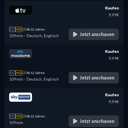
Kaufen
9,99€
CC
HD
Ab 12 Jahren
Jetzt anschauen
109min
- Deutsch, Englisch
Kaufen
9,99€
CC
HD
Ab 12 Jahren
Jetzt anschauen
109min
- Deutsch, Englisch
Kaufen
9,99€
CC
HD
Ab 12 Jahren
Jetzt anschauen
109min