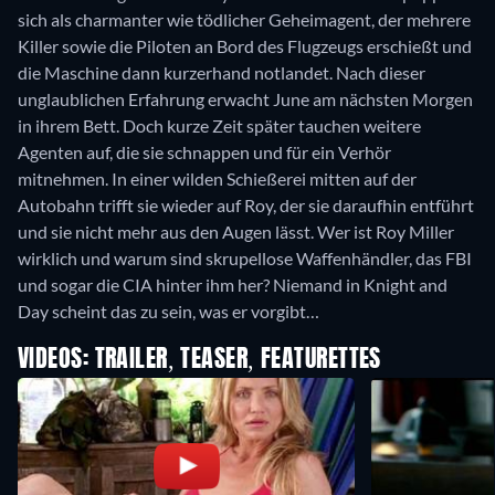
sich als charmanter wie tödlicher Geheimagent, der mehrere
Killer sowie die Piloten an Bord des Flugzeugs erschießt und
die Maschine dann kurzerhand notlandet. Nach dieser
unglaublichen Erfahrung erwacht June am nächsten Morgen
in ihrem Bett. Doch kurze Zeit später tauchen weitere
Agenten auf, die sie schnappen und für ein Verhör
mitnehmen. In einer wilden Schießerei mitten auf der
Autobahn trifft sie wieder auf Roy, der sie daraufhin entführt
und sie nicht mehr aus den Augen lässt. Wer ist Roy Miller
wirklich und warum sind skrupellose Waffenhändler, das FBI
und sogar die CIA hinter ihm her? Niemand in Knight and
Day scheint das zu sein, was er vorgibt…
VIDEOS: TRAILER, TEASER, FEATURETTES