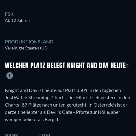
FSK
Ab 12 Jahren
PRODUKTIONSLAND
Vereinigte Staaten (US)
WELCHEN PLATZ BELEGT KNIGHT AND DAY HEUTE?
Knight and Day ist heute auf Platz 8501 in den täglichen
JustWatch Streaming-Charts. Der Film ist seit gestern in den
Charts -87 Plätze nach unten gerutscht. In Österreich ist er
derzeit beliebter als Devil's Gate - Pforte zur Hölle, aber
weniger beliebt als Berg II.
RANK
TITEL