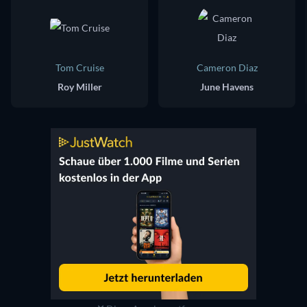
Tom Cruise
Cameron Diaz
Roy Miller
June Havens