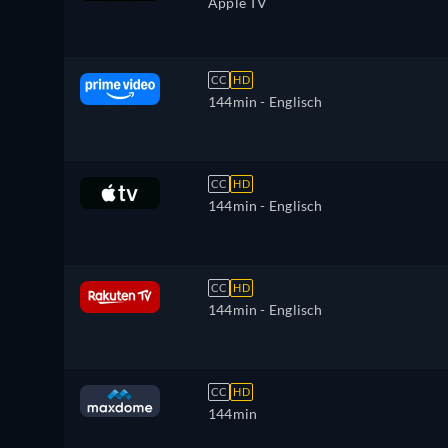
Apple TV
CC
HD
144min
- Englisch
CC
HD
144min
- Englisch
CC
HD
144min
- Englisch
CC
HD
144min