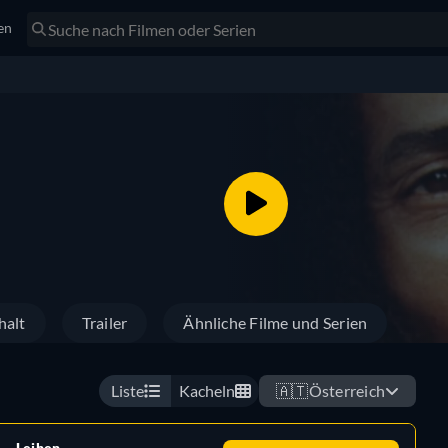
en
halt
Trailer
Ähnliche Filme und Serien
Liste
Kacheln
🇦🇹
Österreich
Leihen