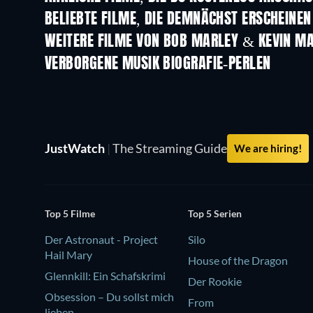
BELIEBTE FILME, DIE DEMNÄCHST ERSCHEINEN
WEITERE FILME VON BOB MARLEY & KEVIN M
VERBORGENE MUSIK BIOGRAFIE-PERLEN
JustWatch
|
The Streaming Guide
We are hiring!
Top 5 Filme
Top 5 Serien
Der Astronaut - Project
Silo
Hail Mary
House of the Dragon
Glennkill: Ein Schafskrimi
Der Rookie
Obsession – Du sollst mich
From
lieben