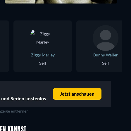
Ziggy Marley
Bunny Wailer
Self
Self
zeige entfernen
UEN KANNST