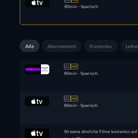
80min
- Spanisch
Alle
Abonnement
Kostenlos
Leihe
CC
HD
80min
- Spanisch
CC
HD
80min
- Spanisch
Streame ähnliche Filme kostenlos auf