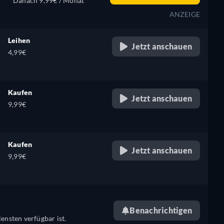
Danach 9,99€ / Monat
ANZEIGE
Leihen
Jetzt anschauen
4,99€
Kaufen
Jetzt anschauen
9,99€
Kaufen
Jetzt anschauen
9,99€
Benachrichtigen
ensten verfügbar ist.