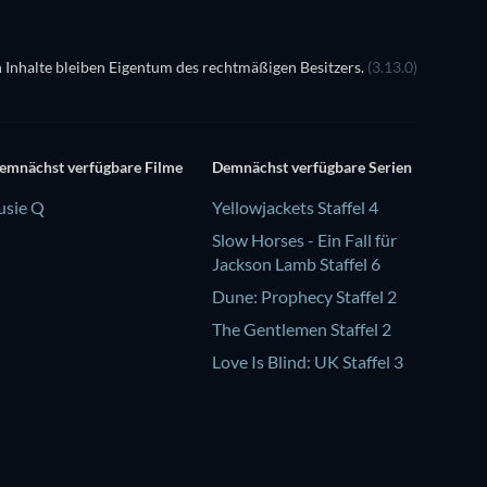
 Inhalte bleiben Eigentum des rechtmäßigen Besitzers.
(3.13.0)
emnächst verfügbare Filme
Demnächst verfügbare Serien
usie Q
Yellowjackets Staffel 4
Slow Horses - Ein Fall für
Jackson Lamb Staffel 6
Dune: Prophecy Staffel 2
The Gentlemen Staffel 2
Love Is Blind: UK Staffel 3