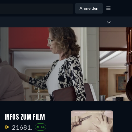
Anmelden
INFOS ZUM FILM
21681.
+4