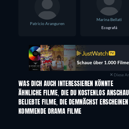
Marina Bellati
Patricio Aranguren
Ecografá
Diese An
WAS DICH AUCH INTERESSIEREN KÖNNTE
ÄHNLICHE FILME, DIE DU KOSTENLOS ANSCHA
BELIEBTE FILME, DIE DEMNÄCHST ERSCHEINEN
KOMMENDE DRAMA FILME