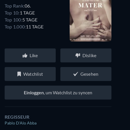
Top Rank:
06.
Top 10:
1 TAGE
Top 100:
5 TAGE
Top 1.000:
11 TAGE
Like
Dislike
Watchlist
Gesehen
Einloggen
, um Watchlist zu syncen
REGISSEUR
Pablo D'Alo Abba