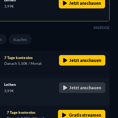
Jetzt anschauen
3,99€
ANZEIGE
n
Kaufen
7 Tage kostenlos
Jetzt anschauen
Danach 5,50€ / Monat
Leihen
Jetzt anschauen
3,99€
7 Tage kostenlos
Gratis streamen