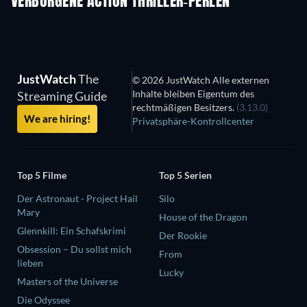
VERBORGENE ACTION THRILLER-PERLEN
JustWatch
The
© 2026 JustWatch Alle externen
Inhalte bleiben Eigentum des
Streaming Guide
rechtmäßigen Besitzers.
(3.13.0)
We are hiring!
Privatsphäre-Kontrollcenter
Top 5 Filme
Top 5 Serien
Der Astronaut - Project Hail
Silo
Mary
House of the Dragon
Glennkill: Ein Schafskrimi
Der Rookie
Obsession – Du sollst mich
From
lieben
Lucky
Masters of the Universe
Die Odyssee