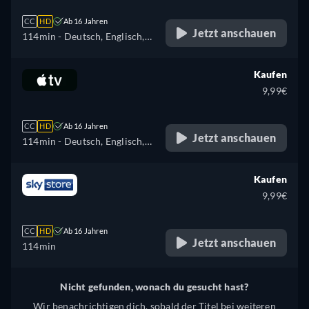
CC
HD
Ab 16 Jahren
Jetzt anschauen
114min
- Deutsch, Englisch,
Spanisch, Französisch,
Italienisch, Japanisch,
Kaufen
Portugiesisch
9,99€
CC
HD
Ab 16 Jahren
Jetzt anschauen
114min
- Deutsch, Englisch,
Französisch
Kaufen
9,99€
CC
HD
Ab 16 Jahren
Jetzt anschauen
114min
Nicht gefunden, wonach du gesucht hast?
Wir benachrichtigen dich, sobald der Titel bei weiteren