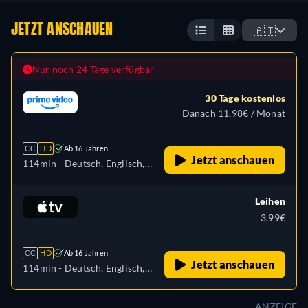
JETZT ANSCHAUEN
🇦🇹
Nur noch 24 Tage verfügbar
30 Tage kostenlos
Danach 11,98€ / Monat
CC
HD
Ab 16 Jahren
Jetzt anschauen
114min
- Deutsch, Englisch,
Spanisch, Französisch,
Italienisch, Japanisch,
Leihen
Portugiesisch
3,99€
CC
HD
Ab 16 Jahren
Jetzt anschauen
114min
- Deutsch, Englisch,
Französisch
ANZEIGE