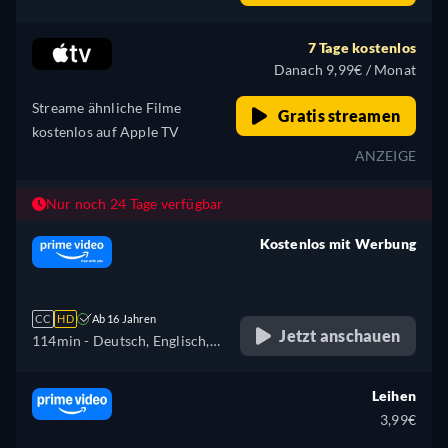
Spanisch, Französisch,
Italienisch, Japanisch,
7 Tage kostenlos
Portugiesisch
Danach 9,99€ / Monat
Streame ähnliche Filme
Gratis streamen
kostenlos auf Apple TV
ANZEIGE
Nur noch 24 Tage verfügbar
Kostenlos mit Werbung
retail price
CC
HD
Ab 16 Jahren
Jetzt anschauen
114min
- Deutsch, Englisch,
Spanisch, Französisch,
Italienisch, Japanisch,
Leihen
Portugiesisch
3,99€