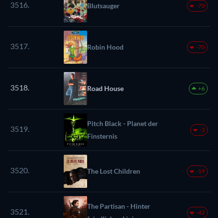
3516.
Blutsauger
-70
3517.
Robin Hood
-70
3518.
Road House
+6
Pitch Black - Planet der
3519.
-3
Finsternis
3520.
The Lost Children
-19
The Partisan - Hinter
3521.
-42