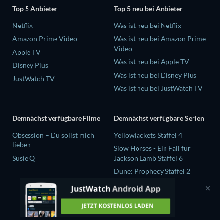
Top 5 Anbieter
Top 5 neu bei Anbieter
Netflix
Was ist neu bei Netflix
Amazon Prime Video
Was ist neu bei Amazon Prime
Video
Apple TV
Was ist neu bei Apple TV
Disney Plus
Was ist neu bei Disney Plus
JustWatch TV
Was ist neu bei JustWatch TV
Demnächst verfügbare Filme
Demnächst verfügbare Serien
Obsession – Du sollst mich
Yellowjackets Staffel 4
lieben
Slow Horses - Ein Fall für
Susie Q
Jackson Lamb Staffel 6
Dune: Prophecy Staffel 2
The Gentlemen Staffel 2
Love Is Blind: UK Staffel 3