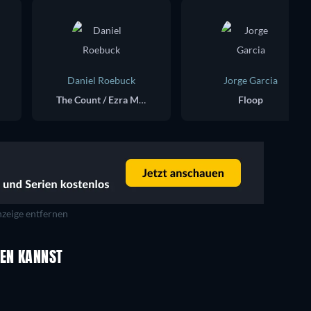
Daniel Roebuck
Jorge Garcia
The Count / Ezra Mosher
Floop
zeige entfernen
UEN KANNST