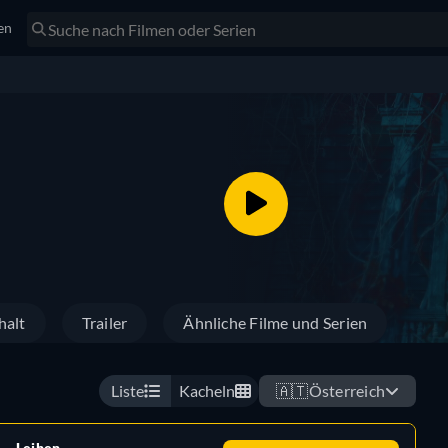
en
halt
Trailer
Ähnliche Filme und Serien
Liste
Kacheln
🇦🇹
Österreich
Leihen