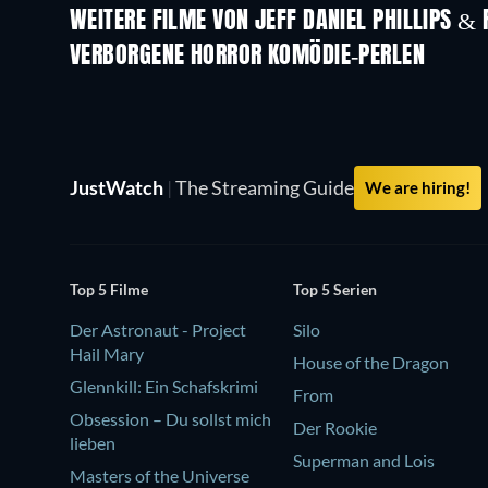
WEITERE FILME VON JEFF DANIEL PHILLIPS &
VERBORGENE HORROR KOMÖDIE-PERLEN
JustWatch
|
The Streaming Guide
We are hiring!
Top 5 Filme
Top 5 Serien
Der Astronaut - Project
Silo
Hail Mary
House of the Dragon
Glennkill: Ein Schafskrimi
From
Obsession – Du sollst mich
Der Rookie
lieben
Superman and Lois
Masters of the Universe