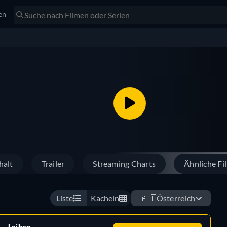
en
halt
Trailer
Streaming Charts
Ähnliche Fi
Liste
Kacheln
🇦🇹
Österreich
Leihen