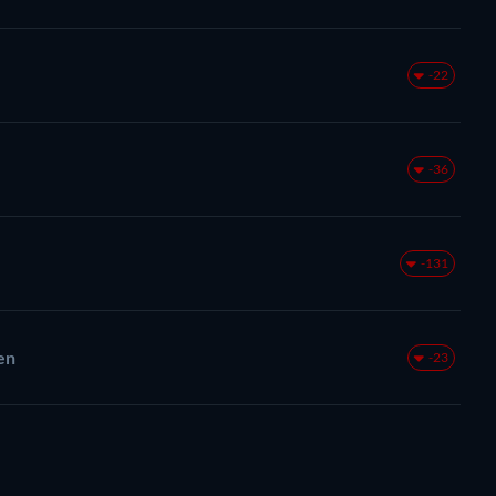
-22
-36
-131
en
-23