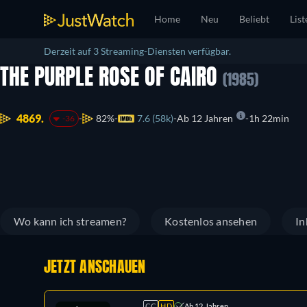
Home
Neu
Beliebt
List
Derzeit auf 3 Streaming-Diensten verfügbar.
THE PURPLE ROSE OF CAIRO
(1985)
4869.
82%
7.6 (58k)
Ab 12 Jahren
1h 22min
-36
Wo kann ich streamen?
Kostenlos ansehen
In
JETZT ANSCHAUEN
CC
HD
Ab 12 Jahren