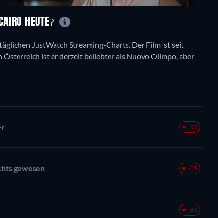
 CAIRO HEUTE?
 täglichen JustWatch Streaming-Charts. Der Film ist seit
n Österreich ist er derzeit beliebter als Nuovo Olimpo, aber
er
-83
ichts gewesen
-35
-81