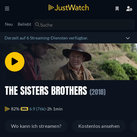
Neu
Beliebt
Derzeit auf 6 Streaming-Diensten verfügbar.
THE SISTERS BROTHERS
(2018)
82%
6.9 (76k)
2h 1min
Wo kann ich streamen?
Kostenlos ansehen