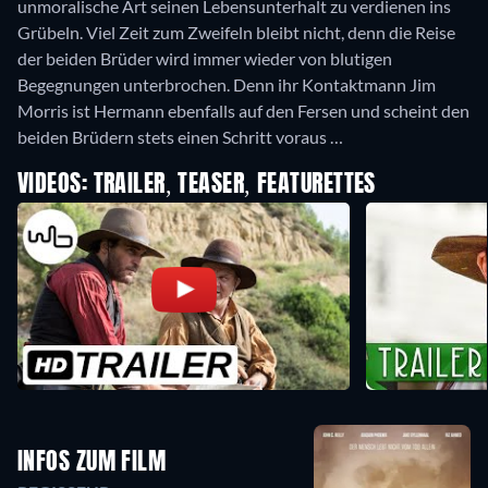
unmoralische Art seinen Lebensunterhalt zu verdienen ins
Grübeln. Viel Zeit zum Zweifeln bleibt nicht, denn die Reise
der beiden Brüder wird immer wieder von blutigen
Begegnungen unterbrochen. Denn ihr Kontaktmann Jim
Morris ist Hermann ebenfalls auf den Fersen und scheint den
beiden Brüdern stets einen Schritt voraus …
VIDEOS: TRAILER, TEASER, FEATURETTES
INFOS ZUM FILM