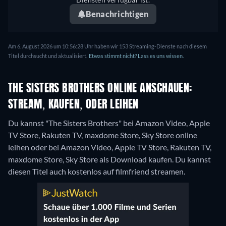
Benachrichtigen
Am 6. August 2026 um 10:56:28 Uhr haben wir 153 Streaming-Dienste nach diesem
Titel durchsucht und aktualisiert.
Etwas stimmt nicht? Lass es uns wissen.
THE SISTERS BROTHERS ONLINE ANSCHAUEN:
STREAM, KAUFEN, ODER LEIHEN
Du kannst "The Sisters Brothers" bei Amazon Video, Apple
TV Store, Rakuten TV, maxdome Store, Sky Store online
leihen oder bei Amazon Video, Apple TV Store, Rakuten TV,
maxdome Store, Sky Store als Download kaufen.
Du kannst
diesen Titel auch kostenlos auf filmfriend streamen.