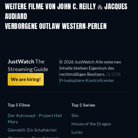
WEITERE FILME VON JOHN C. REILLY & JACQUES
AUDIARD
VERBORGENE OUTLAW WESTERN-PERLEN
JustWatch
The
© 2026 JustWatch Alle externen
Inhalte bleiben Eigentum des
Streaming Guide
rechtmäßigen Besitzers.
(3.13.0)
We are hiring!
Privatsphäre-Kontrollcenter
Top 5 Filme
Top 5 Serien
Der Astronaut - Project Hail
Silo
Mary
House of the Dragon
Glennkill: Ein Schafskrimi
Lucky