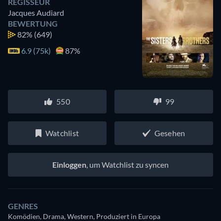
REGISSEUR
Jacques Audiard
BEWERTUNG
82%
(649)
6.9 (75k)
87%
550
99
Watchlist
Gesehen
Einloggen
, um Watchlist zu syncen
GENRES
Komödien, Drama, Western, Produziert in Europa