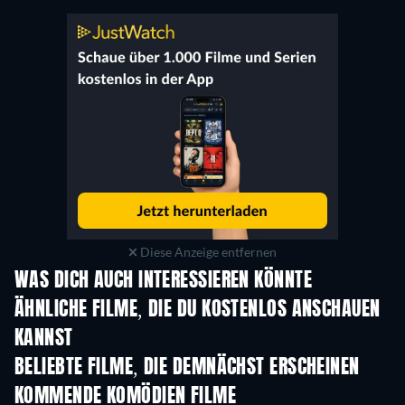
Diese Anzeige entfernen
WAS DICH AUCH INTERESSIEREN KÖNNTE
ÄHNLICHE FILME, DIE DU KOSTENLOS ANSCHAUEN
KANNST
BELIEBTE FILME, DIE DEMNÄCHST ERSCHEINEN
KOMMENDE KOMÖDIEN FILME