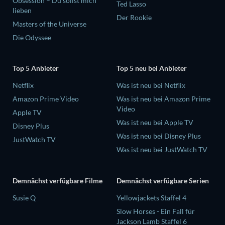
Obsession – Du sollst mich
Ted Lasso
lieben
Der Rookie
Masters of the Universe
Die Odyssee
Top 5 Anbieter
Top 5 neu bei Anbieter
Netflix
Was ist neu bei Netflix
Amazon Prime Video
Was ist neu bei Amazon Prime
Video
Apple TV
Was ist neu bei Apple TV
Disney Plus
Was ist neu bei Disney Plus
JustWatch TV
Was ist neu bei JustWatch TV
Demnächst verfügbare Filme
Demnächst verfügbare Serien
Susie Q
Yellowjackets Staffel 4
Slow Horses - Ein Fall für
Jackson Lamb Staffel 6