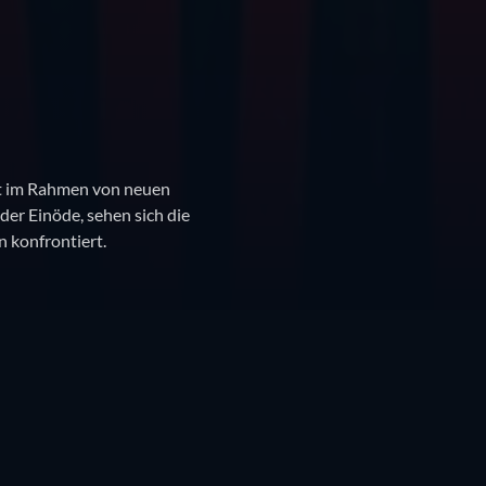
t im Rahmen von neuen
er Einöde, sehen sich die
 konfrontiert.
Inhalt
Trailer
Ähnliche Filme und Serien
Liste
Kacheln
🇦🇹
Österreich