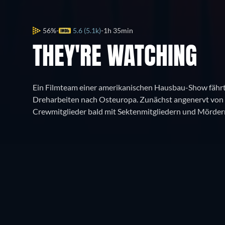
56%
5.6 (5.1k)
1h 35min
THEY'RE WATCHING
Ein Filmteam einer amerikanischen Hausbau-Show fähr
Dreharbeiten nach Osteuropa. Zunächst angenervt von d
Crewmitglieder bald mit Sektenmitgliedern und Mördern
Wo kann ich streamen?
Kostenlos ansehen
JETZT ANSCHAUEN