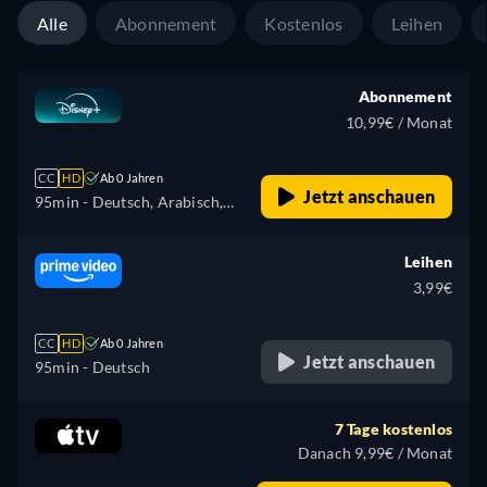
Norwegisch, Polnisch,
Alle
Abonnement
Kostenlos
Leihen
Portugiesisch, Portugiesisch
(Brasilien), Rumänisch,
Slowakisch, Schwedisch,
Abonnement
Türkisch
10,99€ / Monat
CC
HD
Ab 0 Jahren
Jetzt anschauen
95min
- Deutsch, Arabisch,
Katalanisch, Tschechisch,
Dänisch, Griechisch, Englisch,
Leihen
Spanisch, Spanisch
3,99€
(Lateinamerika), Finnisch,
Französisch, Französisch
CC
HD
Ab 0 Jahren
(Kanada), Hebräisch,
Jetzt anschauen
95min
- Deutsch
Ungarisch, Isländisch,
Italienisch, Japanisch,
7 Tage kostenlos
Koreanisch, Niederländisch,
Danach 9,99€ / Monat
Norwegisch, Polnisch,