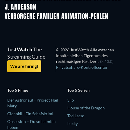
J. ANDERSON
VERBORGENE FAMILIEN ANIMATION-PERLEN
Serie
JustWatch
The
© 2026 JustWatch Alle externen
Inhalte bleiben Eigentum des
Streaming Guide
rechtmäßigen Besitzers.
(3.13.0)
We are hiring!
Privatsphäre-Kontrollcenter
Top 5 Filme
Top 5 Serien
Der Astronaut - Project Hail
Silo
Mary
House of the Dragon
Glennkill: Ein Schafskrimi
Ted Lasso
Obsession – Du sollst mich
Lucky
lieben