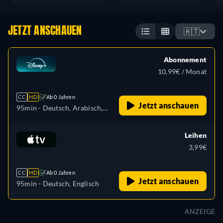
JETZT ANSCHAUEN
🇦🇹
Abonnement
10,99€ / Monat
CC
HD
Ab 0 Jahren
Jetzt anschauen
95min
- Deutsch, Arabisch,
Katalanisch, Tschechisch,
Dänisch, Griechisch,
Leihen
Englisch, Spanisch, Spanisch
3,99€
(Lateinamerika), Finnisch,
Französisch, Französisch
CC
HD
Ab 0 Jahren
(Kanada), Hebräisch,
Jetzt anschauen
95min
- Deutsch, Englisch
Ungarisch, Isländisch,
Italienisch, Japanisch,
ANZEIGE
Koreanisch, Niederländisch,