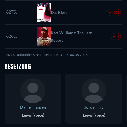
6279.
Das Biest
-102
Katt Williams: The Last
6280.
-4
Report
Letztes Update der Streaming Charts: 01:28, 08.08.2026
BESETZUNG
Daniel Hansen
Jordan Fry
Lewis (voice)
Lewis (voice)