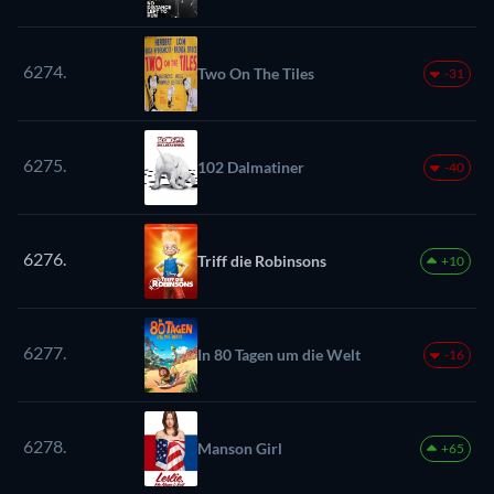
6274.
Two On The Tiles
-31
6275.
102 Dalmatiner
-40
6276.
Triff die Robinsons
+10
6277.
In 80 Tagen um die Welt
-16
6278.
Manson Girl
+65