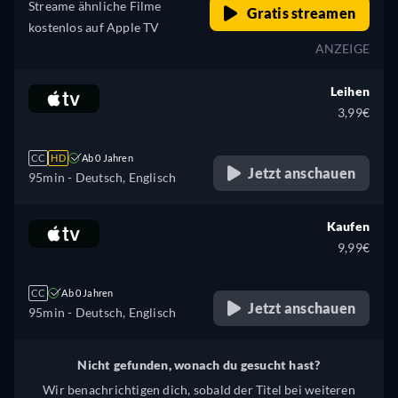
Portugiesisch, Portugiesisch
Streame ähnliche Filme
Gratis streamen
(Brasilien), Rumänisch,
kostenlos auf Apple TV
Slowakisch, Schwedisch,
ANZEIGE
Türkisch
Leihen
3,99€
CC
HD
Ab 0 Jahren
Jetzt anschauen
95min
- Deutsch, Englisch
Kaufen
9,99€
CC
Ab 0 Jahren
Jetzt anschauen
95min
- Deutsch, Englisch
Nicht gefunden, wonach du gesucht hast?
Wir benachrichtigen dich, sobald der Titel bei weiteren