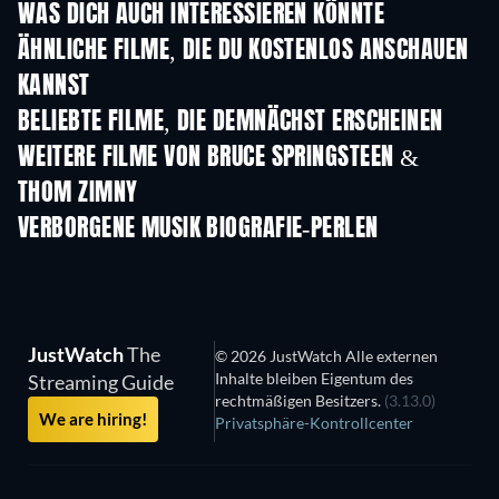
WAS DICH AUCH INTERESSIEREN KÖNNTE
ÄHNLICHE FILME, DIE DU KOSTENLOS ANSCHAUEN
KANNST
BELIEBTE FILME, DIE DEMNÄCHST ERSCHEINEN
WEITERE FILME VON BRUCE SPRINGSTEEN &
THOM ZIMNY
VERBORGENE MUSIK BIOGRAFIE-PERLEN
Serie
JustWatch
The
© 2026 JustWatch Alle externen
Inhalte bleiben Eigentum des
Streaming Guide
rechtmäßigen Besitzers.
(3.13.0)
We are hiring!
Privatsphäre-Kontrollcenter