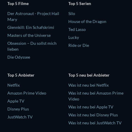
Top 5 Filme
Top 5 Serien
Der Astronaut - Project Hail
Silo
Mary
House of the Dragon
Glennkill: Ein Schafskrimi
Ted Lasso
Masters of the Universe
Lucky
Obsession – Du sollst mich
Ride or Die
lieben
Die Odyssee
Top 5 Anbieter
Top 5 neu bei Anbieter
Netflix
Was ist neu bei Netflix
Amazon Prime Video
Was ist neu bei Amazon Prime
Video
Apple TV
Was ist neu bei Apple TV
Disney Plus
Was ist neu bei Disney Plus
JustWatch TV
Was ist neu bei JustWatch TV