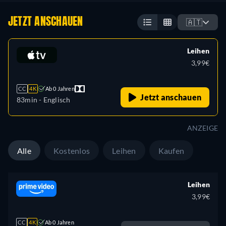
JETZT ANSCHAUEN
🇦🇹
Leihen
3,99€
CC
4K
Ab 0 Jahren
Jetzt anschauen
83min
- Englisch
ANZEIGE
Alle
Kostenlos
Leihen
Kaufen
Leihen
3,99€
CC
4K
Ab 0 Jahren