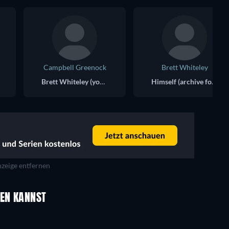
Campbell Greenock
Brett Whiteley
Brett Whiteley (younger)
Himself (archive footage)
zeige entfernen
UEN KANNST