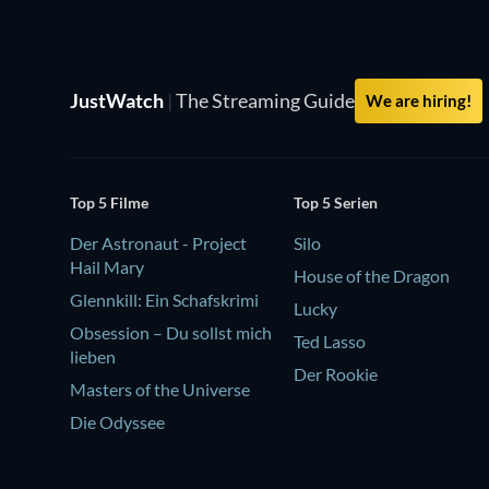
JustWatch
|
The Streaming Guide
We are hiring!
Top 5 Filme
Top 5 Serien
Der Astronaut - Project
Silo
Hail Mary
House of the Dragon
Glennkill: Ein Schafskrimi
Lucky
Obsession – Du sollst mich
Ted Lasso
lieben
Der Rookie
Masters of the Universe
Die Odyssee