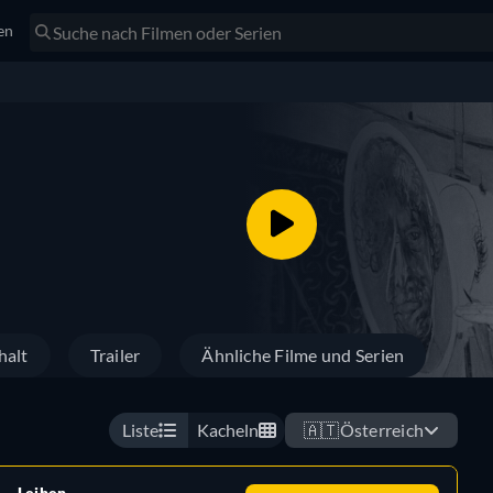
en
halt
Trailer
Ähnliche Filme und Serien
Liste
Kacheln
🇦🇹
Österreich
Leihen