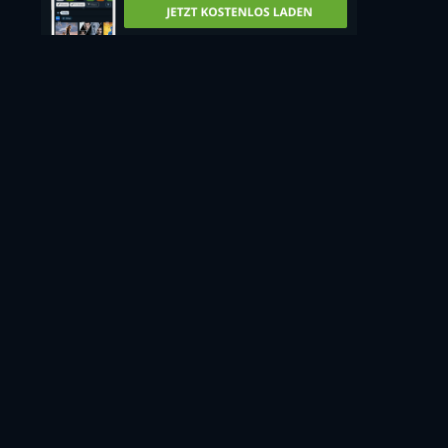
retail price
CC
HD
Jetzt anschauen
60min
Leihen
3,99€
CC
Jetzt anschauen
60min
- Englisch, Spanisch
Kaufen
9,99€
CC
Jetzt anschauen
60min
- Englisch, Spanisch