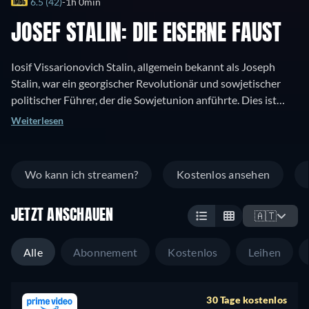
6.5 (42)
1h 0min
JOSEF STALIN: DIE EISERNE FAUST
Iosif Vissarionovich Stalin, allgemein bekannt als Joseph
Stalin, war ein georgischer Revolutionär und sowjetischer
politischer Führer, der die Sowjetunion anführte. Dies ist
eine Dokumentation seines Lebens, seiner Prüfungen und
Weiterlesen
Wirrungen während des Aufstiegs der russischen
Sowjetunion.
Wo kann ich streamen?
Kostenlos ansehen
JETZT ANSCHAUEN
🇦🇹
Alle
Abonnement
Kostenlos
Leihen
30 Tage kostenlos