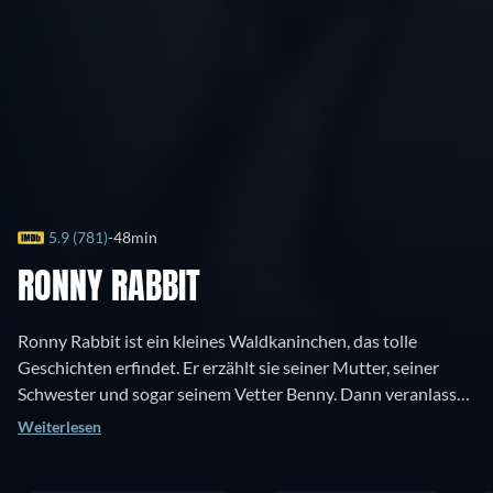
5.9 (781)
48min
RONNY RABBIT
Ronny Rabbit ist ein kleines Waldkaninchen, das tolle
Geschichten erfindet. Er erzählt sie seiner Mutter, seiner
Schwester und sogar seinem Vetter Benny. Dann veranlasst
er ein Rennen mit Herrn McBregors hungriger Katze Ronny,
Weiterlesen
um eine neue Geschichte zu erzählen. Darüber nachdenkend
sind seine Schwestern angestachelt worden und wollen in