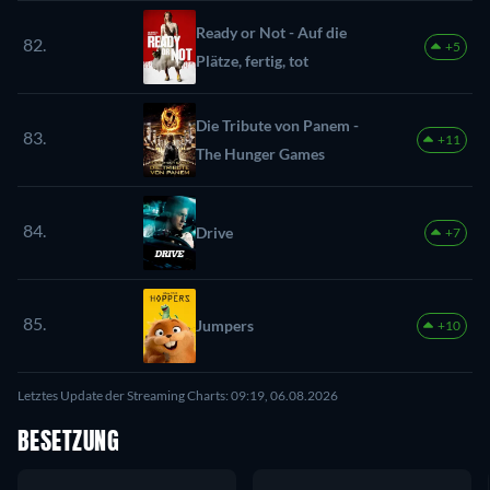
Ready or Not - Auf die
82.
+5
Plätze, fertig, tot
Die Tribute von Panem -
83.
+11
The Hunger Games
84.
Drive
+7
85.
Jumpers
+10
Letztes Update der Streaming Charts: 09:19, 06.08.2026
BESETZUNG