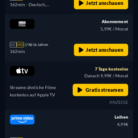
Jetzt anschauen
162min
- Deutsch,
Katalanisch, Tschechisch,
Englisch, Spanisch,
Abonnement
Französisch, Ungarisch,
5,99€ / Monat
Italienisch, Polnisch,
Russisch, Slowakisch,
CC
HD
Ab 16 Jahren
Türkisch, Ukrainisch
Jetzt anschauen
162min
7 Tage kostenlos
Danach 9,99€ / Monat
Streame ähnliche Filme
Gratis streamen
kostenlos auf Apple TV
ANZEIGE
Leihen
4,99€