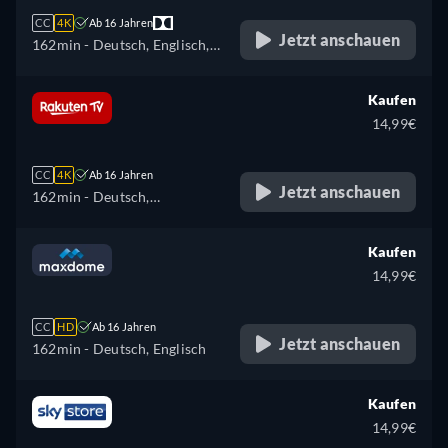
Portugiesisch, Russisch,
CC
4K
Ab 16 Jahren
Slowakisch, Türkisch,
Jetzt anschauen
162min
- Deutsch, Englisch,
Ukrainisch
Französisch
Kaufen
14,99€
CC
4K
Ab 16 Jahren
Jetzt anschauen
162min
- Deutsch,
Tschechisch, Englisch,
Spanisch, Französisch,
Kaufen
Ungarisch, Italienisch,
14,99€
Polnisch, Ukrainisch
CC
HD
Ab 16 Jahren
Jetzt anschauen
162min
- Deutsch, Englisch
Kaufen
14,99€