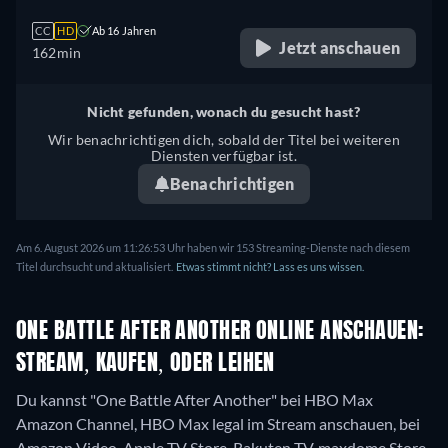
CC
HD
Ab 16 Jahren
Jetzt anschauen
162min
Nicht gefunden, wonach du gesucht hast?
Wir benachrichtigen dich, sobald der Titel bei weiteren
Diensten verfügbar ist.
Benachrichtigen
Am 6. August 2026 um 11:26:53 Uhr haben wir 153 Streaming-Dienste nach diesem
Titel durchsucht und aktualisiert.
Etwas stimmt nicht? Lass es uns wissen.
ONE BATTLE AFTER ANOTHER ONLINE ANSCHAUEN:
STREAM, KAUFEN, ODER LEIHEN
Du kannst "One Battle After Another" bei HBO Max
Amazon Channel, HBO Max legal im Stream anschauen, bei
Amazon Video, Apple TV Store, Rakuten TV, maxdome Store,