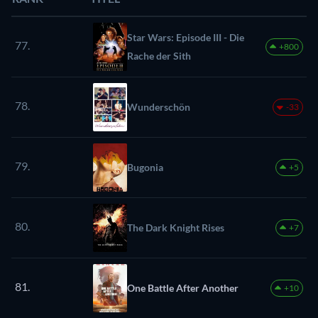
Star Wars: Episode III - Die
77.
+800
Rache der Sith
78.
Wunderschön
-33
79.
Bugonia
+5
80.
The Dark Knight Rises
+7
81.
One Battle After Another
+10