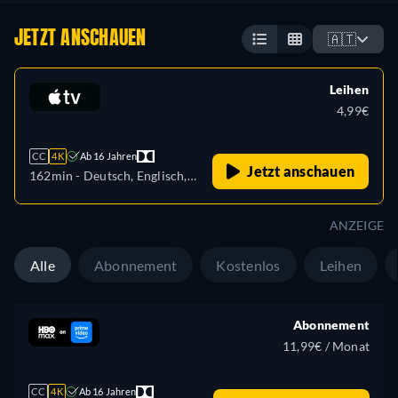
JETZT ANSCHAUEN
🇦🇹
Leihen
4,99€
CC
4K
Ab 16 Jahren
Jetzt anschauen
162min
- Deutsch, Englisch,
Französisch
ANZEIGE
Alle
Abonnement
Kostenlos
Leihen
Abonnement
11,99€ / Monat
CC
4K
Ab 16 Jahren