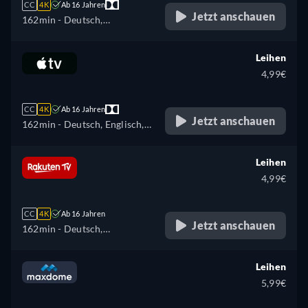
CC
4K
Ab 16 Jahren
Jetzt anschauen
162min
- Deutsch,
Katalanisch, Tschechisch,
Englisch, Spanisch,
Leihen
Französisch, Ungarisch,
4,99€
Italienisch, Polnisch,
Portugiesisch, Russisch,
CC
4K
Ab 16 Jahren
Slowakisch, Türkisch,
Jetzt anschauen
162min
- Deutsch, Englisch,
Ukrainisch
Französisch
Leihen
4,99€
CC
4K
Ab 16 Jahren
Jetzt anschauen
162min
- Deutsch,
Tschechisch, Englisch,
Spanisch, Französisch,
Leihen
Ungarisch, Italienisch,
5,99€
Polnisch, Ukrainisch