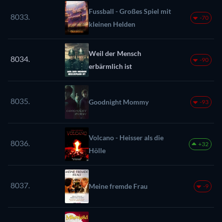
Fussball - Großes Spiel mit
8033.
-70
kleinen Helden
Weil der Mensch
8034.
-90
erbärmlich ist
8035.
Goodnight Mommy
-93
Volcano - Heisser als die
8036.
+32
Hölle
8037.
Meine fremde Frau
-9