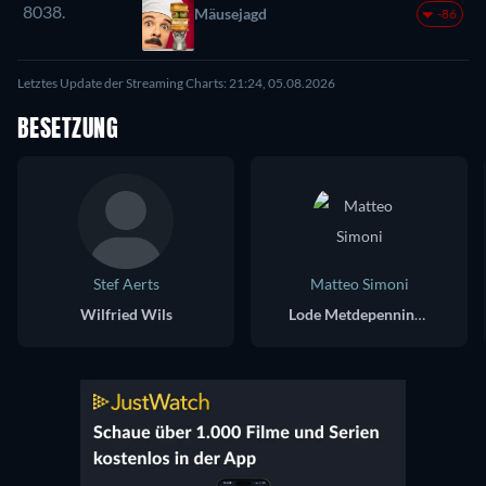
8038.
Mäusejagd
-86
Letztes Update der Streaming Charts: 21:24, 05.08.2026
BESETZUNG
Stef Aerts
Matteo Simoni
Wilfried Wils
Lode Metdepenningen