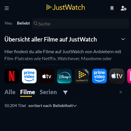
Neu
Beliebt
Übersicht aller Filme auf JustWatch
Hier findest du alle Filme auf JustWatch von Anbietern mit
Film-Flatrates wie Netflix, Watchever, Maxdome oder
Amazon Prime Instant Video.
Aber auch die beliebtesten Filme im Einzelkauf oder als
Download zur Miete bei iTunes, Amazon, Google Play und
vielen anderen Streaming-Anbietern.
Alle
Filme
Serien
Benutze unsere einfachen Filter um z.B. nur die populärsten
Filme bei Netflix zu sehen oder nur Filme aus einem
50.204 Titel
sortiert nach
Beliebtheit
bestimmten Jahr. Du kannst auch ganz einfach nach Genre
filtern.
Streame, miete, oder kaufe Filme online