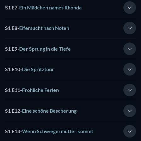
S1 E7
-
Ein Mädchen names Rhonda
S1 E8
-
Eifersucht nach Noten
S1 E9
-
Der Sprung in die Tiefe
S1 E10
-
Die Spritztour
S1 E11
-
Fröhliche Ferien
S1 E12
-
Eine schöne Bescherung
S1 E13
-
Wenn Schwiegermutter kommt