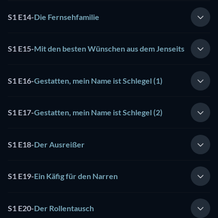
S1 E14
-
Die Fernsehfamilie
S1 E15
-
Mit den besten Wünschen aus dem Jenseits
S1 E16
-
Gestatten, mein Name ist Schlegel (1)
S1 E17
-
Gestatten, mein Name ist Schlegel (2)
S1 E18
-
Der Ausreißer
S1 E19
-
Ein Käfig für den Narren
S1 E20
-
Der Rollentausch