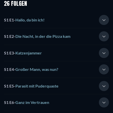
26 FOLGEN
S1 E1
-
Hallo, da bin ich!
S1 E2
-
Die Nacht, in der die Pizza kam
S1 E3
-
Katzenjammer
S1 E4
-
Großer Mann, was nun?
S1 E5
-
Parasit mit Puderquaste
S1 E6
-
Ganz im Vertrauen