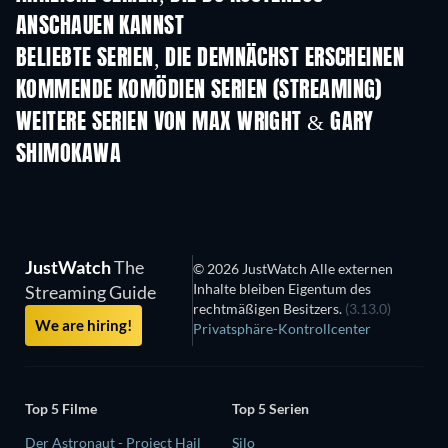
ANSCHAUEN KANNST
Serie
S
BELIEBTE SERIEN, DIE DEMNÄCHST ERSCHEINEN
Serie
Serie
S
KOMMENDE KOMÖDIEN SERIEN (STREAMING)
Staffel 6
Staffel 2
Staf
WEITERE SERIEN VON MAX WRIGHT & GARY
SHIMOKAWA
Serie
Serie
S
JustWatch
The
© 2026 JustWatch Alle externen
Inhalte bleiben Eigentum des
Streaming Guide
rechtmäßigen Besitzers.
(3.13.0)
We are hiring!
Privatsphäre-Kontrollcenter
Top 5 Filme
Top 5 Serien
Der Astronaut - Project Hail
Silo