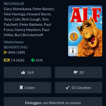
REGISSEUR
Gary Shimokawa
,
Peter Bonerz
,
Nick Havinga
,
Howard Storm
,
Tony Csiki
,
Rick Gough
,
Tom
Patchett
,
Peter Baldwin
,
Paul
Fusco
,
Nancy Heydorn
,
Paul
Miller
,
Burt Brinckerhoff
Weiterlesen
BEWERTUNG
84%
(189)
7.4 (42k)
41%
169
20
Listen
S1 Gesehen
Einloggen
, um Watchlist zu syncen