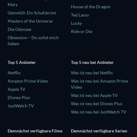
Mary
House of the Dragon
Glennkill: Ein Schafskrimi
Ted Lasso
Masters of the Universe
Lucky
Die Odyssee
Ride or Die
Obsession – Du sollst mich
lieben
Top 5 Anbieter
Top 5 neu bei Anbieter
Netflix
Was ist neu bei Netflix
Amazon Prime Video
Was ist neu bei Amazon Prime
Video
Apple TV
Was ist neu bei Apple TV
Disney Plus
Was ist neu bei Disney Plus
JustWatch TV
Was ist neu bei JustWatch TV
Demnächst verfügbare Filme
Demnächst verfügbare Serien