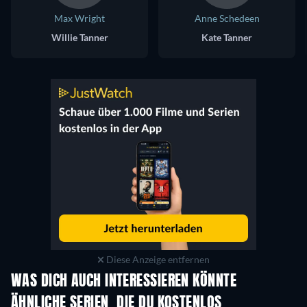
Max Wright
Anne Schedeen
Willie Tanner
Kate Tanner
Diese Anzeige entfernen
WAS DICH AUCH INTERESSIEREN KÖNNTE
Serie
Serie
S
ÄHNLICHE SERIEN, DIE DU KOSTENLOS