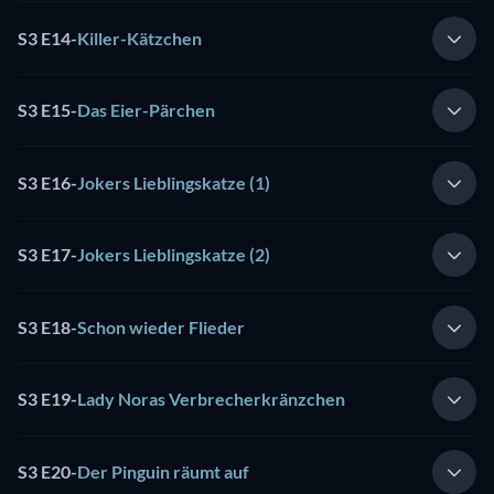
S3 E14
-
Killer-Kätzchen
S3 E15
-
Das Eier-Pärchen
S3 E16
-
Jokers Lieblingskatze (1)
S3 E17
-
Jokers Lieblingskatze (2)
S3 E18
-
Schon wieder Flieder
S3 E19
-
Lady Noras Verbrecherkränzchen
S3 E20
-
Der Pinguin räumt auf