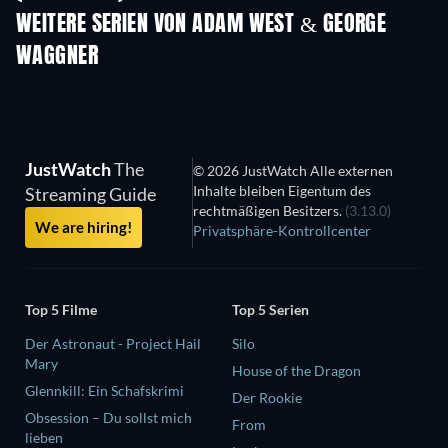
WEITERE SERIEN VON ADAM WEST & GEORGE
WAGGNER
Serie
Serie
S
JustWatch
The
© 2026 JustWatch Alle externen
Inhalte bleiben Eigentum des
Streaming Guide
rechtmäßigen Besitzers.
(3.13.0)
We are hiring!
Privatsphäre-Kontrollcenter
Top 5 Filme
Top 5 Serien
Der Astronaut - Project Hail
Silo
Mary
House of the Dragon
Glennkill: Ein Schafskrimi
Der Rookie
Obsession – Du sollst mich
From
lieben