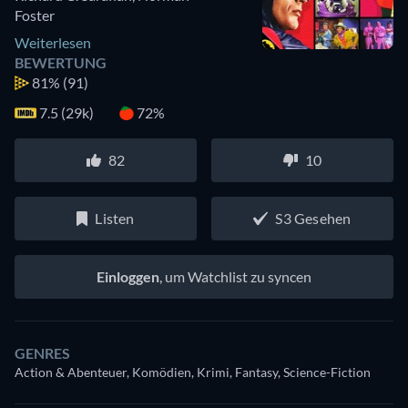
Foster
Weiterlesen
BEWERTUNG
81%
(91)
7.5 (29k)
72%
82
10
Listen
S3 Gesehen
Einloggen
, um Watchlist zu syncen
GENRES
Action & Abenteuer, Komödien, Krimi, Fantasy, Science-Fiction