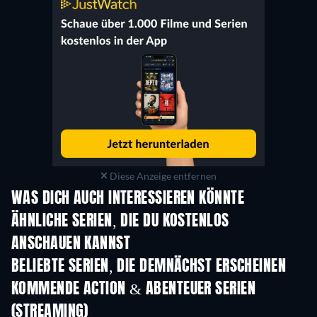
Diese Anzeige entfernen
WAS DICH AUCH INTERESSIEREN KÖNNTE
Serie
S
ÄHNLICHE SERIEN, DIE DU KOSTENLOS
ANSCHAUEN KANNST
Serie
S
BELIEBTE SERIEN, DIE DEMNÄCHST ERSCHEINEN
Serie
Serie
S
KOMMENDE ACTION & ABENTEUER SERIEN
(STREAMING)
Staffel 2
Staffel 2
Staf