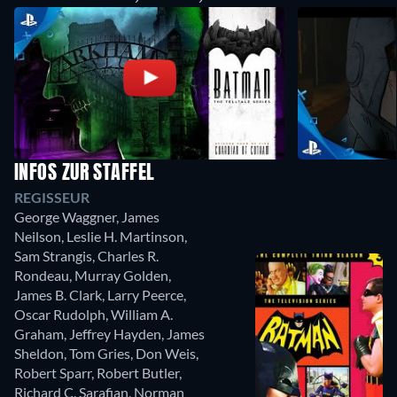
INFOS ZUR STAFFEL
REGISSEUR
George Waggner
,
James
Neilson
,
Leslie H. Martinson
,
Sam Strangis
,
Charles R.
Rondeau
,
Murray Golden
,
James B. Clark
,
Larry Peerce
,
Oscar Rudolph
,
William A.
Graham
,
Jeffrey Hayden
,
James
Sheldon
,
Tom Gries
,
Don Weis
,
Robert Sparr
,
Robert Butler
,
Richard C. Sarafian
,
Norman