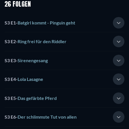
26 FOLGEN
S3 E1
-
Batgirl kommt - Pinguin geht
S3 E2
-
Ring frei für den Riddler
S3 E3
-
Sirenengesang
S3 E4
-
Lola Lasagne
S3 E5
-
Das gefärbte Pferd
S3 E6
-
Der schlimmste Tut von allen