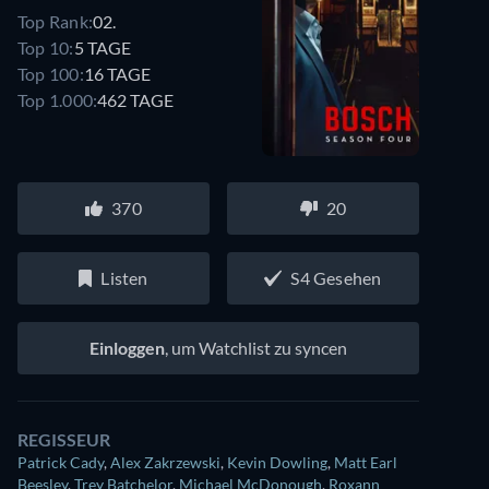
Top Rank:
02.
Top 10:
5 TAGE
Top 100:
16 TAGE
Top 1.000:
462 TAGE
370
20
Listen
S4 Gesehen
Einloggen
, um Watchlist zu syncen
REGISSEUR
Patrick Cady
,
Alex Zakrzewski
,
Kevin Dowling
,
Matt Earl
Beesley
,
Trey Batchelor
,
Michael McDonough
,
Roxann