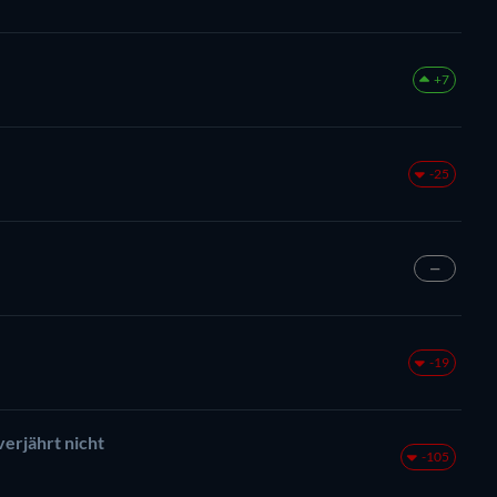
+7
-25
—
-19
verjährt nicht
-105