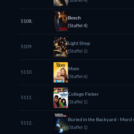
Bosch
5108.
(Staffel 4)
Light Shop
5109.
(Staffel 1)
Mom
5110.
(Staffel 6)
College Fieber
5111.
(Staffel 1)
Buried in the Backyard - Mord 
5112.
(Staffel 1)