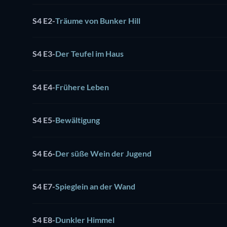
S4 E2
-
Träume von Bunker Hill
S4 E3
-
Der Teufel im Haus
S4 E4
-
Frühere Leben
S4 E5
-
Bewältigung
S4 E6
-
Der süße Wein der Jugend
S4 E7
-
Spieglein an der Wand
S4 E8
-
Dunkler Himmel