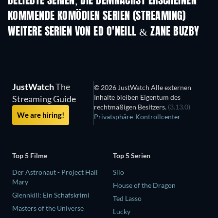
BELIEBTE SERIEN, DIE DEMNÄCHST ERSCHEINEN
Serie
Serie
S
KOMMENDE KOMÖDIEN SERIEN (STREAMING)
Staffel 6
Staffel 2
Staf
WEITERE SERIEN VON ED O'NEILL & ZANE BUZBY
Serie
Serie
S
JustWatch
The
© 2026 JustWatch Alle externen
Inhalte bleiben Eigentum des
Streaming Guide
rechtmäßigen Besitzers.
(3.13.0)
We are hiring!
Privatsphäre-Kontrollcenter
Top 5 Filme
Top 5 Serien
Der Astronaut - Project Hail
Silo
Mary
House of the Dragon
Glennkill: Ein Schafskrimi
Ted Lasso
Masters of the Universe
Lucky