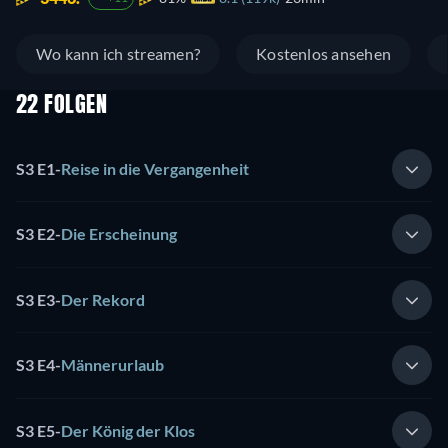
Wo kann ich streamen?
Kostenlos ansehen
22 FOLGEN
S3 E1
-
Reise in die Vergangenheit
S3 E2
-
Die Erscheinung
S3 E3
-
Der Rekord
S3 E4
-
Männerurlaub
S3 E5
-
Der König der Klos