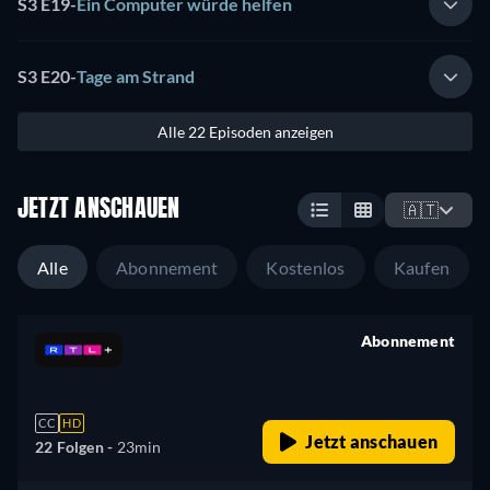
S3 E19
-
Ein Computer würde helfen
S3 E20
-
Tage am Strand
Alle 22 Episoden anzeigen
JETZT ANSCHAUEN
🇦🇹
Alle
Abonnement
Kostenlos
Kaufen
Abonnement
retail price
CC
HD
Jetzt anschauen
22 Folgen -
23min