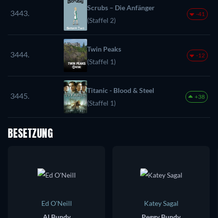
Scrubs – Die Anfänger
3443.
-41
(Staffel 2)
Twin Peaks
3444.
-12
(Staffel 1)
Titanic - Blood & Steel
3445.
+38
(Staffel 1)
BESETZUNG
Ed O'Neill
Katey Sagal
Al Bundy
Peggy Bundy