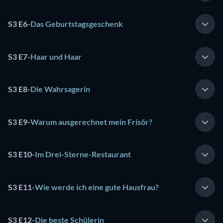
S3 E6
-
Das Geburtstagsgeschenk
S3 E7
-
Haar und Haar
S3 E8
-
Die Wahrsagerin
S3 E9
-
Warum ausgerechnet mein Frisör?
S3 E10
-
Im Drei-Sterne-Restaurant
S3 E11
-
Wie werde ich eine gute Hausfrau?
S3 E12
-
Die beste Schülerin