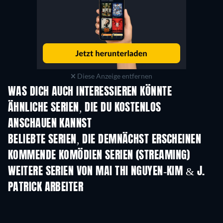
Diese Anzeige entfernen
WAS DICH AUCH INTERESSIEREN KÖNNTE
Serie
Serie
S
ÄHNLICHE SERIEN, DIE DU KOSTENLOS
ANSCHAUEN KANNST
Serie
Serie
S
BELIEBTE SERIEN, DIE DEMNÄCHST ERSCHEINEN
Serie
Serie
S
KOMMENDE KOMÖDIEN SERIEN (STREAMING)
Staffel 6
Staffel 2
Staf
WEITERE SERIEN VON MAI THI NGUYEN-KIM & J.
PATRICK ARBEITER
Serie
Serie