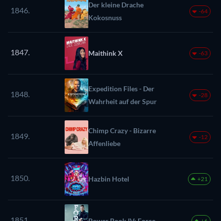
Der kleine Drache
1846.
-64
Kokosnuss
1847.
Maithink X
-63
Expedition Files - Der
1848.
-28
Wahrheit auf der Spur
Chimp Crazy - Bizarre
1849.
-12
Affenliebe
1850.
Hazbin Hotel
+21
1851.
Power Book IV: Force
+6