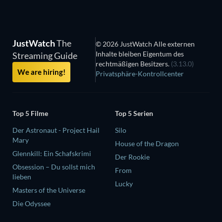
JustWatch
The
© 2026 JustWatch Alle externen
Inhalte bleiben Eigentum des
Streaming Guide
rechtmäßigen Besitzers.
(3.13.0)
We are hiring!
Privatsphäre-Kontrollcenter
Top 5 Filme
Top 5 Serien
Der Astronaut - Project Hail
Silo
Mary
House of the Dragon
Glennkill: Ein Schafskrimi
Der Rookie
Obsession – Du sollst mich
From
lieben
Lucky
Masters of the Universe
Die Odyssee