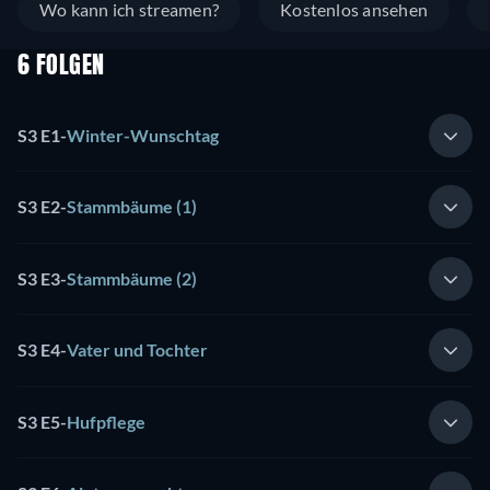
Wo kann ich streamen?
Kostenlos ansehen
6 FOLGEN
S3 E1
-
Winter-Wunschtag
S3 E2
-
Stammbäume (1)
S3 E3
-
Stammbäume (2)
S3 E4
-
Vater und Tochter
S3 E5
-
Hufpflege