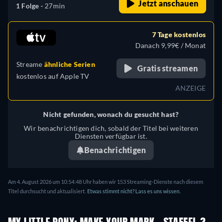
Jetzt anschauen
1 Folge -
27min
7 Tage kostenlos
Danach 9,99€ / Monat
Streame
ähnliche Serien
Gratis streamen
kostenlos auf
Apple TV
ANZEIGE
Nicht gefunden, wonach du gesucht hast?
Wir benachrichtigen dich, sobald der Titel bei weiteren
Diensten verfügbar ist.
Benachrichtigen
Am 4. August 2026 um 10:54:48 Uhr haben wir 153 Streaming-Dienste nach diesem
Titel durchsucht und aktualisiert.
Etwas stimmt nicht? Lass es uns wissen.