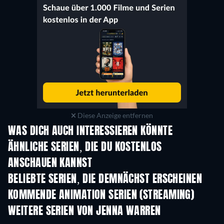
Diese Anzeige entfernen
WAS DICH AUCH INTERESSIEREN KÖNNTE
Serie
Serie
S
ÄHNLICHE SERIEN, DIE DU KOSTENLOS
ANSCHAUEN KANNST
Serie
Serie
S
BELIEBTE SERIEN, DIE DEMNÄCHST ERSCHEINEN
Serie
Serie
S
KOMMENDE ANIMATION SERIEN (STREAMING)
Staffel 1
Staffel 2
Staf
WEITERE SERIEN VON JENNA WARREN
Serie
Serie
S