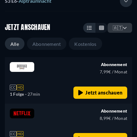
S3 E6
-
Alptraumnacht
JETZT ANSCHAUEN
🇦🇹
Alle
Abonnement
Kostenlos
Abonnement
7,99€ / Monat
CC
HD
Jetzt anschauen
1 Folge -
27min
Abonnement
8,99€ / Monat
CC
HD