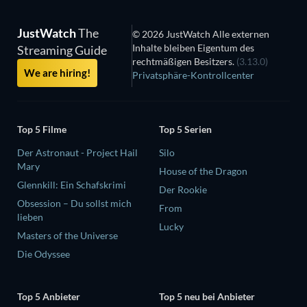
JustWatch
The
© 2026 JustWatch Alle externen
Inhalte bleiben Eigentum des
Streaming Guide
rechtmäßigen Besitzers.
(3.13.0)
We are hiring!
Privatsphäre-Kontrollcenter
Top 5 Filme
Top 5 Serien
Der Astronaut - Project Hail
Silo
Mary
House of the Dragon
Glennkill: Ein Schafskrimi
Der Rookie
Obsession – Du sollst mich
From
lieben
Lucky
Masters of the Universe
Die Odyssee
Top 5 Anbieter
Top 5 neu bei Anbieter