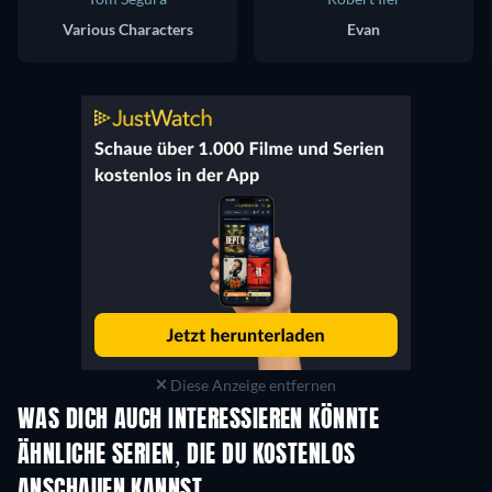
Various Characters
Evan
Diese Anzeige entfernen
WAS DICH AUCH INTERESSIEREN KÖNNTE
Serie
Serie
S
ÄHNLICHE SERIEN, DIE DU KOSTENLOS
ANSCHAUEN KANNST
Serie
S