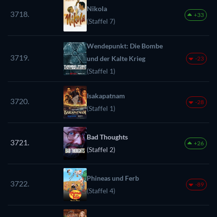
Nikola
3718.
+33
(Staffel 7)
Wendepunkt: Die Bombe
3719.
und der Kalte Krieg
-23
(Staffel 1)
Isakapatnam
3720.
-28
(Staffel 1)
Bad Thoughts
3721.
+26
(Staffel 2)
Phineas und Ferb
3722.
-89
(Staffel 4)