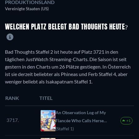
PRODUKTIONSLAND
Vereinigte Staaten (US)
WELCHEN PLATZ BELEGT BAD THOUGHTS HEUTE?
Bad Thoughts Staffel 2 ist heute auf Platz 3721 in den
täglichen JustWatch Streaming-Charts. Die Saison ist seit
gestern in den Charts um 26 Plätze gestiegen. In Österreich
ist sie derzeit beliebter als Phineas und Ferb Staffel 4, aber
weniger beliebt als Isakapatnam Staffel 1.
RANK
TITEL
An Observation Log of My
3717.
Fiancée Who Calls Herself
+1
a Villainess
(Staffel 1)