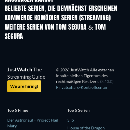
BELIEBTE SERIEN, DIE DEMNÄCHST ERSCHEINEN
Serie
Serie
S
KOMMENDE KOMÖDIEN SERIEN (STREAMING)
Staffel 6
Staffel 2
Staf
WEITERE SERIEN VON TOM SEGURA & TOM
SEGURA
Serie
Serie
S
JustWatch
The
© 2026 JustWatch Alle externen
Inhalte bleiben Eigentum des
Streaming Guide
rechtmäßigen Besitzers.
(3.13.0)
We are hiring!
Privatsphäre-Kontrollcenter
Top 5 Filme
Top 5 Serien
Der Astronaut - Project Hail
Silo
Mary
House of the Dragon