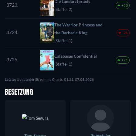
Die Landarztpraxis
3723.
+50
(Staffel 2)
The Warrior Princess and
3724.
the Barbaric King
-26
(Staffel 1)
Calabasas Confidential
3725.
+21
(Staffel 1)
Letztes Update der Streaming Charts: 01:21, 07.08.2026
BESETZUNG
Tom Segura
Robert Iler