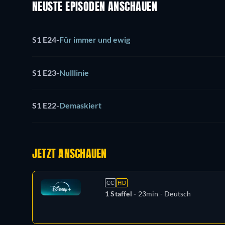
NEUSTE EPISODEN ANSCHAUEN
S1 E24
-
Für immer und ewig
S1 E23
-
Nulllinie
S1 E22
-
Demaskiert
JETZT ANSCHAUEN
CC
HD
1 Staffel -
23min
- Deutsch