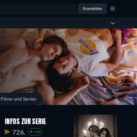
Anmelden
 Filme und Serien
INFOS ZUR SERIE
726.
+68