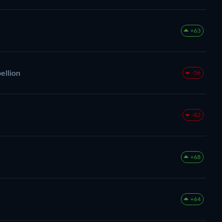
+63
ellion
-56
-82
+68
+64