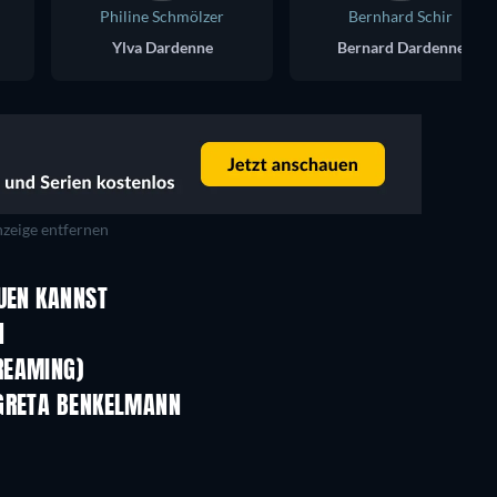
Philine Schmölzer
Bernhard Schir
Ylva Dardenne
Bernard Dardenne
zeige entfernen
AUEN KANNST
Serie
Serie
N
Serie
Serie
REAMING)
Staffel 1
Staffel 4
 GRETA BENKELMANN
Serie
Serie