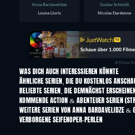
Anna Bardavelidze
Gustav Schmidt
Louna Lloris
Nicolas Dardenne
Diese An
WAS DICH AUCH INTERESSIEREN KÖNNTE
Serie
ÄHNLICHE SERIEN, DIE DU KOSTENLOS ANSCH
Serie
Serie
BELIEBTE SERIEN, DIE DEMNÄCHST ERSCHEINE
Serie
Serie
KOMMENDE ACTION & ABENTEUER SERIEN (ST
Staffel 2
Staffel 2
WEITERE SERIEN VON ANNA BARDAVELIDZE &
Serie
VERBORGENE SEIFENOPER-PERLEN
Serie
Serie