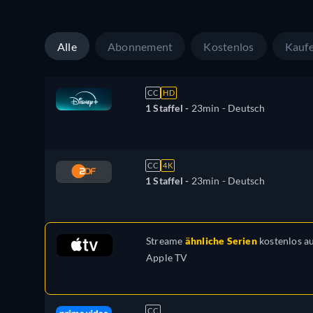
Alle
Abonnement
Kostenlos
Kauf
CC
HD
1 Staffel -
23min
- Deutsch
CC
4K
1 Staffel -
23min
- Deutsch
Streame
ähnliche Serien
kostenlos a
Apple TV
CC