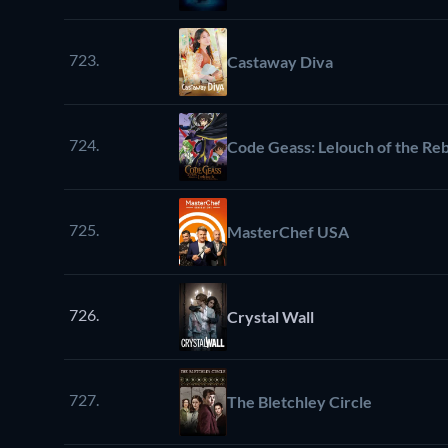
723.
Castaway Diva
724.
Code Geass: Lelouch of the Reb
725.
MasterChef USA
726.
Crystal Wall
727.
The Bletchley Circle