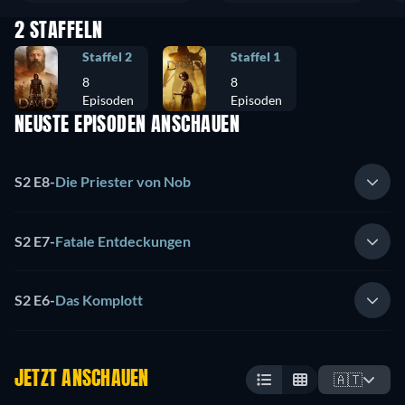
2 STAFFELN
Staffel 2
Staffel 1
8
8
Episoden
Episoden
NEUSTE EPISODEN ANSCHAUEN
S2 E8
-
Die Priester von Nob
S2 E7
-
Fatale Entdeckungen
S2 E6
-
Das Komplott
JETZT ANSCHAUEN
🇦🇹