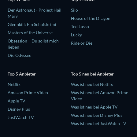
Der Astronaut - Project Hail
Silo
Mary
House of the Dragon
Glennkill: Ein Schafskrimi
Ted Lasso
Masters of the Universe
Lucky
Obsession – Du sollst mich
Ride or Die
lieben
Die Odyssee
Top 5 Anbieter
Top 5 neu bei Anbieter
Netflix
Was ist neu bei Netflix
Amazon Prime Video
Was ist neu bei Amazon Prime
Video
Apple TV
Was ist neu bei Apple TV
Disney Plus
Was ist neu bei Disney Plus
JustWatch TV
Was ist neu bei JustWatch TV