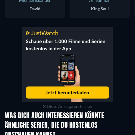
Michael Iskander
Ali Suliman
David
King Saul
Diese Anzeige entfernen
WAS DICH AUCH INTERESSIEREN KÖNNTE
Serie
Serie
S
ÄHNLICHE SERIEN, DIE DU KOSTENLOS
Serie
Serie
S