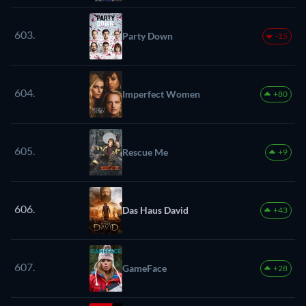
603.
Party Down
-15
604.
Imperfect Women
+80
605.
Rescue Me
+9
606.
Das Haus David
+43
607.
GameFace
+28