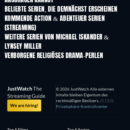
ANSCHAUEN KANNST
BELIEBTE SERIEN, DIE DEMNÄCHST ERSCHEINEN
Serie
Serie
S
KOMMENDE ACTION & ABENTEUER SERIEN
(STREAMING)
Staffel 2
Staffel 2
Staf
WEITERE SERIEN VON MICHAEL ISKANDER &
LYNSEY MILLER
Serie
Serie
S
VERBORGENE RELIGIÖSES DRAMA-PERLEN
JustWatch
The
© 2026 JustWatch Alle externen
Inhalte bleiben Eigentum des
Streaming Guide
rechtmäßigen Besitzers.
(3.13.0)
We are hiring!
Privatsphäre-Kontrollcenter
Top 5 Filme
Top 5 Serien