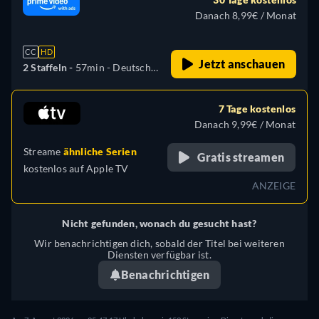
Japanisch, Polnisch,
Danach 8,99€ / Monat
Portugiesisch, Türkisch
CC
HD
Jetzt anschauen
2 Staffeln -
57min
- Deutsch,
Englisch, Spanisch,
Französisch, Italienisch,
7 Tage kostenlos
Japanisch, Polnisch,
Danach 9,99€ / Monat
Portugiesisch, Türkisch
Streame
ähnliche Serien
Gratis streamen
kostenlos auf
Apple TV
ANZEIGE
Nicht gefunden, wonach du gesucht hast?
Wir benachrichtigen dich, sobald der Titel bei weiteren
Diensten verfügbar ist.
Benachrichtigen