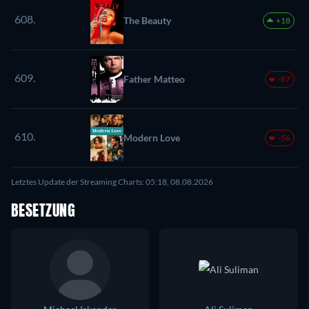
608.
The Beauty
+18
609.
Father Matteo
-87
610.
Modern Love
-56
Letztes Update der Streaming Charts: 05:18, 08.08.2026
BESETZUNG