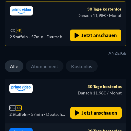
30 Tage kostenlos
Danach 11,98€ / Monat
CC
4K
Jetzt anschauen
2 Staffeln -
57min
- Deutsch,
Englisch, Spanisch,
Französisch, Italienisch,
ANZEIGE
Japanisch, Polnisch,
Portugiesisch, Türkisch
Alle
Abonnement
Kostenlos
30 Tage kostenlos
Danach 11,98€ / Monat
CC
4K
Jetzt anschauen
2 Staffeln -
57min
- Deutsch,
Englisch, Spanisch,
Französisch, Italienisch,
30 Tage kostenlos