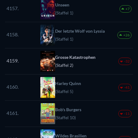
Unseen
4157.
+7
(Staffel 1)
Der letzte Wolf von Lyssia
4158.
+26
(Staffel 1)
Grosse Katastrophen
4159.
-32
(Staffel 2)
Harley Quinn
4160.
-41
(Staffel 5)
Bob's Burgers
4161.
-11
(Staffel 10)
Wildes Brasilien