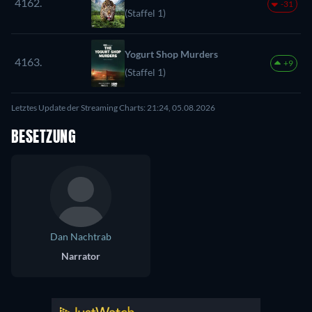
4162.
-31
(Staffel 1)
Yogurt Shop Murders
4163.
+9
(Staffel 1)
Letztes Update der Streaming Charts: 21:24, 05.08.2026
BESETZUNG
Dan Nachtrab
Narrator