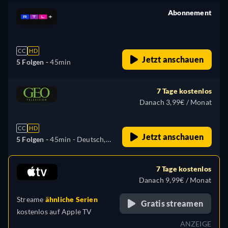
Abonnement
retail price
CC
HD
Jetzt anschauen
5 Folgen -
45min
7 Tage kostenlos
Danach 3,99€ / Monat
CC
HD
Jetzt anschauen
5 Folgen -
45min
- Deutsch,
Englisch
7 Tage kostenlos
Danach 9,99€ / Monat
Streame
ähnliche Serien
Gratis streamen
kostenlos auf
Apple TV
ANZEIGE