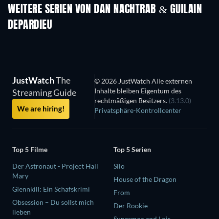
WEITERE SERIEN VON DAN NACHTRAB & GUILAIN
DEPARDIEU
Serie
JustWatch
The
© 2026 JustWatch Alle externen
Inhalte bleiben Eigentum des
Streaming Guide
rechtmäßigen Besitzers.
(3.13.0)
We are hiring!
Privatsphäre-Kontrollcenter
Top 5 Filme
Top 5 Serien
Der Astronaut - Project Hail
Silo
Mary
House of the Dragon
Glennkill: Ein Schafskrimi
From
Obsession – Du sollst mich
Der Rookie
lieben
Superman and Lois