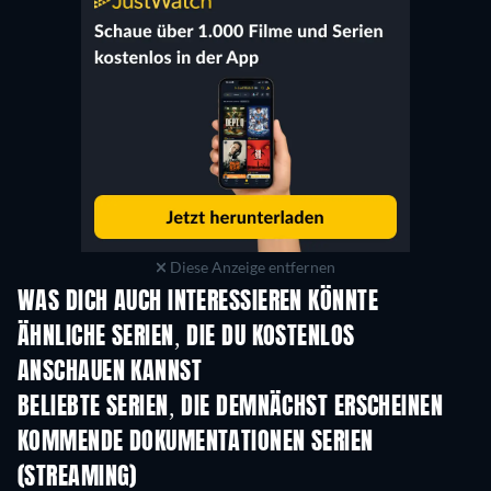
Diese Anzeige entfernen
WAS DICH AUCH INTERESSIEREN KÖNNTE
Serie
Serie
S
ÄHNLICHE SERIEN, DIE DU KOSTENLOS
ANSCHAUEN KANNST
S
BELIEBTE SERIEN, DIE DEMNÄCHST ERSCHEINEN
Serie
Serie
S
KOMMENDE DOKUMENTATIONEN SERIEN
(STREAMING)
Staffel 1
Staffel 1
Staf