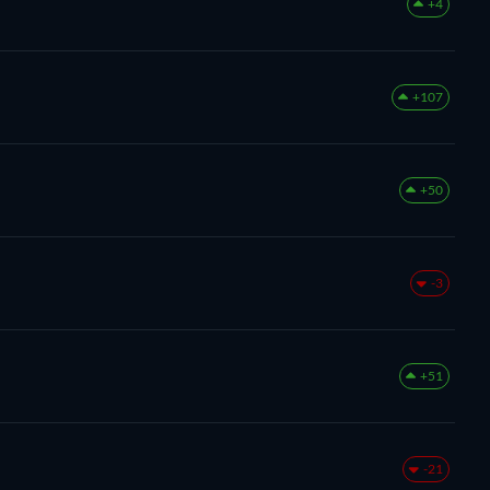
+4
+107
+50
-3
+51
-21