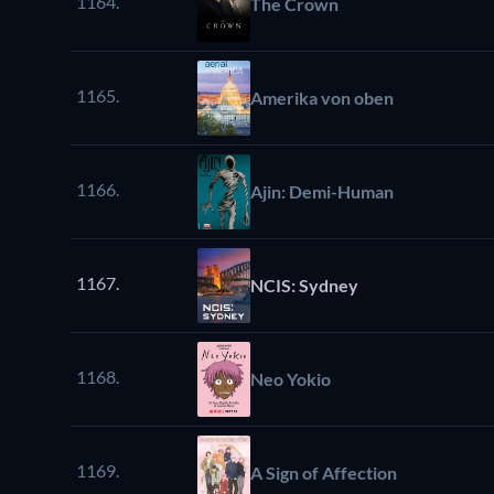
1164.
The Crown
1165.
Amerika von oben
1166.
Ajin: Demi-Human
1167.
NCIS: Sydney
1168.
Neo Yokio
1169.
A Sign of Affection