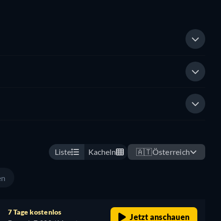
Liste
Kacheln
🇦🇹
Österreich
en
7 Tage kostenlos
Jetzt anschauen