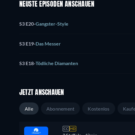
NEUSTE EPISODEN ANSCHAUEN
S3 E20
-
Gangster-Style
S3 E19
-
Das Messer
S3 E18
-
Tödliche Diamanten
JETZT ANSCHAUEN
Alle
Abonnement
Kostenlos
Kauf
CC
HD