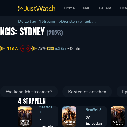
Home
Neu
Beliebt
List
Derzeit auf 4 Streaming-Diensten verfügbar.
NCIS: SYDNEY
(2023)
1167.
75%
6.3 (5k)
42min
-3
Wo kann ich streamen?
Kostenlos ansehen
Ep
4 STAFFELN
Staffel
Staffel 3
4
20
1
Episoden
Episode