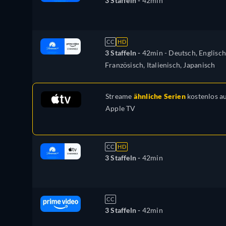
3 Staffeln -
42min
CC
HD
3 Staffeln -
42min
- Deutsch, Englisch
Französisch, Italienisch, Japanisch
Streame
ähnliche Serien
kostenlos a
Apple TV
CC
HD
3 Staffeln -
42min
CC
3 Staffeln -
42min