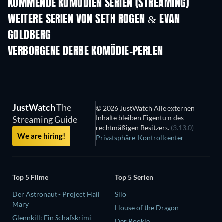
KOMMENDE KOMÖDIEN SERIEN (STREAMING)
Staffel 6
Staffel 2
Staf
WEITERE SERIEN VON SETH ROGEN & EVAN
GOLDBERG
Serie
Serie
S
VERBORGENE DERBE KOMÖDIE-PERLEN
JustWatch
The
© 2026 JustWatch Alle externen
Inhalte bleiben Eigentum des
Streaming Guide
rechtmäßigen Besitzers.
(3.13.0)
We are hiring!
Privatsphäre-Kontrollcenter
Top 5 Filme
Top 5 Serien
Der Astronaut - Project Hail
Silo
Mary
House of the Dragon
Glennkill: Ein Schafskrimi
Der Rookie