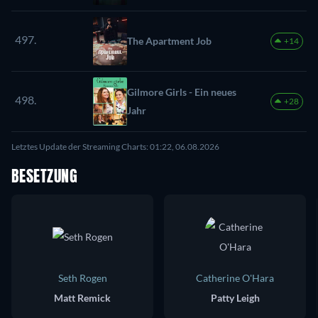
497.
The Apartment Job
+14
Gilmore Girls - Ein neues
498.
+28
Jahr
Letztes Update der Streaming Charts: 01:22, 06.08.2026
BESETZUNG
Seth Rogen
Catherine O'Hara
Matt Remick
Patty Leigh