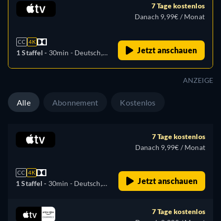
7 Tage kostenlos
Danach 9,99€ / Monat
CC
4K
Jetzt anschauen
1 Staffel -
30min
- Deutsch,
Englisch, Spanisch,
Französisch, Italienisch,
ANZEIGE
Japanisch, Portugiesisch,
Türkisch
Alle
Abonnement
Kostenlos
7 Tage kostenlos
Danach 9,99€ / Monat
CC
4K
Jetzt anschauen
1 Staffel -
30min
- Deutsch,
Englisch, Spanisch,
Französisch, Italienisch,
7 Tage kostenlos
Japanisch, Portugiesisch,