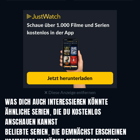
Diese Anzeige entfernen
WAS DICH AUCH INTERESSIEREN KÖNNTE
Serie
Serie
S
ÄHNLICHE SERIEN, DIE DU KOSTENLOS
ANSCHAUEN KANNST
Serie
Serie
S
BELIEBTE SERIEN, DIE DEMNÄCHST ERSCHEINEN
Serie
Serie
S