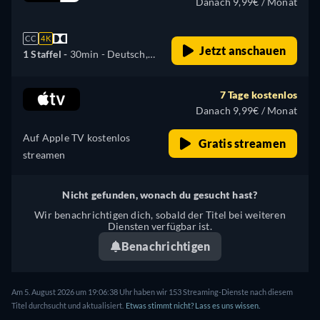
Danach 9,99€ / Monat
Türkisch
CC
4K
Jetzt anschauen
1 Staffel -
30min
- Deutsch,
Englisch, Spanisch,
Französisch, Italienisch,
7 Tage kostenlos
Japanisch, Portugiesisch,
Danach 9,99€ / Monat
Türkisch
Auf Apple TV kostenlos
Gratis streamen
streamen
Nicht gefunden, wonach du gesucht hast?
Wir benachrichtigen dich, sobald der Titel bei weiteren
Diensten verfügbar ist.
Benachrichtigen
Am 5. August 2026 um 19:06:38 Uhr haben wir 153 Streaming-Dienste nach diesem
Titel durchsucht und aktualisiert.
Etwas stimmt nicht? Lass es uns wissen.