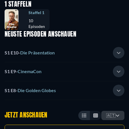
1 STAFFELN
Staffel 1
10
Episoden
NEUSTE EPISODEN ANSCHAUEN
S1 E10
-
Die Präsentation
S1 E9
-
CinemaCon
S1 E8
-
Die Golden Globes
JETZT ANSCHAUEN
🇦🇹