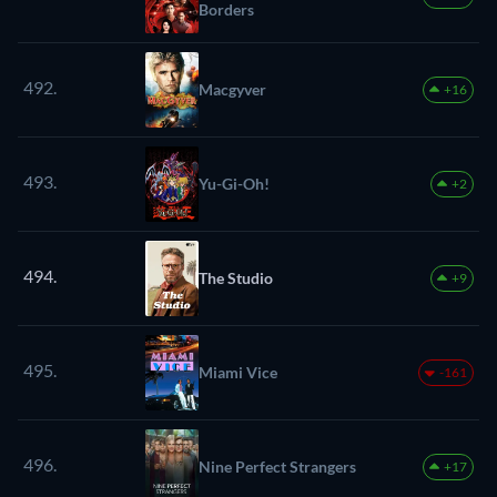
Borders
492.
Macgyver
+16
493.
Yu-Gi-Oh!
+2
494.
The Studio
+9
495.
Miami Vice
-161
496.
Nine Perfect Strangers
+17