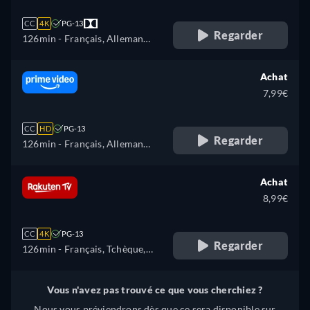
CC
4K
PG-13
Regarder
126min
- Français, Allemand,
Anglais
Achat
7,99€
CC
HD
PG-13
Regarder
126min
- Français, Allemand,
Anglais, Espagnol, Italien,
Polonais, Portugais, Turc
Achat
8,99€
CC
4K
PG-13
Regarder
126min
- Français, Tchèque,
Allemand, Anglais, Espagnol,
Italien, Polonais
Vous n'avez pas trouvé ce que vous cherchiez ?
Nous vous préviendrons dès que ce sera disponible sur