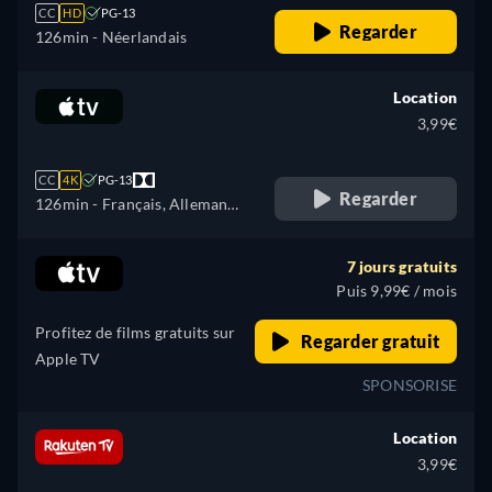
CC
HD
PG-13
Regarder
126min
- Néerlandais
Location
3,99€
CC
4K
PG-13
Regarder
126min
- Français, Allemand,
Anglais
7 jours gratuits
Puis 9,99€ / mois
Profitez de films gratuits sur
Regarder gratuit
Apple TV
SPONSORISE
Location
3,99€