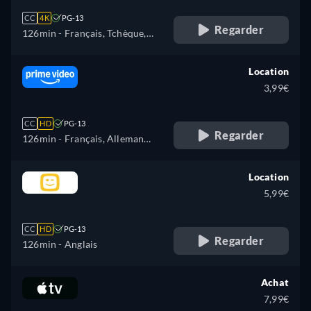
CC
4K
PG-13
Regarder
126min
- Français, Tchèque,
Allemand, Anglais, Espagnol,
Italien, Polonais
Location
3,99€
CC
HD
PG-13
Regarder
126min
- Français, Allemand,
Anglais, Espagnol, Italien,
Polonais, Portugais, Turc
Location
5,99€
CC
HD
PG-13
Regarder
126min
- Anglais
Achat
7,99€