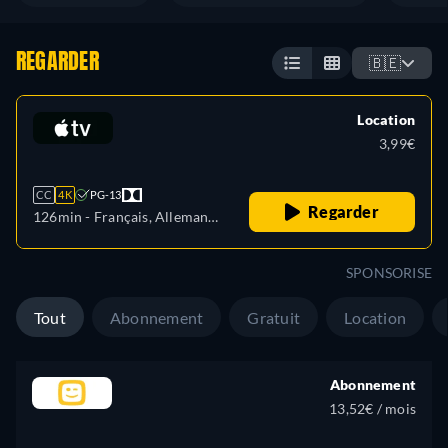
REGARDER
🇧🇪
Location
3,99€
CC
4K
PG-13
Regarder
126min
- Français, Allemand,
Anglais
SPONSORISE
Tout
Abonnement
Gratuit
Location
Abonnement
13,52€ / mois