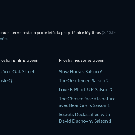
Les rende
u externe reste la propriété du propriétaire légitime.
(3.13.0)
nnées
rochains films à venir
Prochaines séries à venir
a fin d’Oak Street
Slow Horses Saison 6
usie Q
The Gentlemen Saison 2
Love Is Blind: UK Saison 3
The Chosen face à la nature
avec Bear Grylls Saison 1
Secrets Declassified with
David Duchovny Saison 1