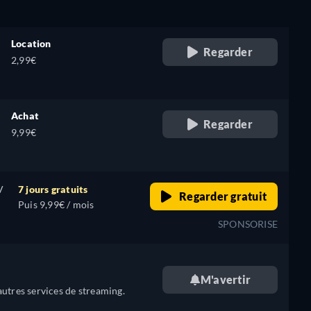
Location
Regarder
2,99€
Achat
Regarder
9,99€
V
7 jours gratuits
Regarder gratuit
Puis 9,99€ / mois
SPONSORISE
M'avertir
utres services de streaming.