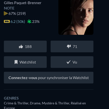
Gilles Paquet-Brenner
NOTE
67%
(259)
6.2 (50k)
23%
188
71
Watchlist
Vu
Connectez-vous
pour synchroniser la Watchlist
GENRES
Crime & Thriller, Drame, Mystère & Thriller, Réalisé en
Europe