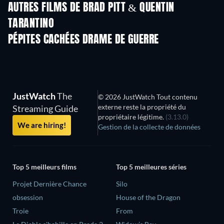
AUTRES FILMS DE BRAD PITT & QUENTIN
TARANTINO
PÉPITES CACHÉES DRAME DE GUERRE
S
JustWatch
The
© 2026 JustWatch Tout contenu
externe reste la propriété du
Streaming Guide
propriétaire légitime.
(3.13.0)
We are hiring!
Gestion de la collecte de données
Top 5 meilleurs films
Top 5 meilleures séries
Projet Dernière Chance
Silo
obsession
House of the Dragon
Troie
From