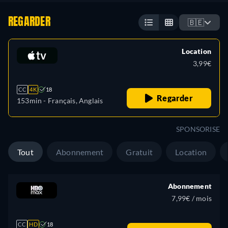
REGARDER
🇧🇪
Location
3,99€
CC
4K
18
Regarder
153min
- Français, Anglais
SPONSORISE
Tout
Abonnement
Gratuit
Location
Abonnement
7,99€ / mois
CC
HD
18