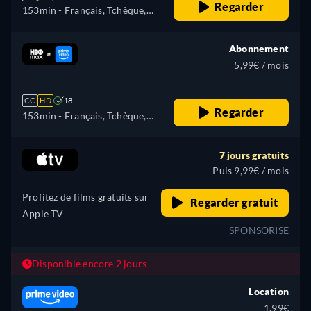
Regarder
153min
- Français, Tchèque,
Allemand, Anglais, Espagnol,
Hongrois, Polonais
Abonnement
5,99€ / mois
CC
HD
18
Regarder
153min
- Français, Tchèque,
Anglais, Espagnol, Hongrois,
Polonais
7 jours gratuits
Puis 9,99€ / mois
Profitez de films gratuits sur
Regarder gratuit
Apple TV
SPONSORISE
Disponible encore 2 jours
Location
1,99€