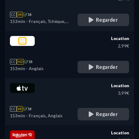
CC
4K
18
Regarder
153min
- Français, Tchèque,
Anglais, Espagnol, Hongrois,
Polonais
Location
2,99€
CC
HD
18
Regarder
153min
- Anglais
Location
3,99€
CC
4K
18
Regarder
153min
- Français, Anglais
Location