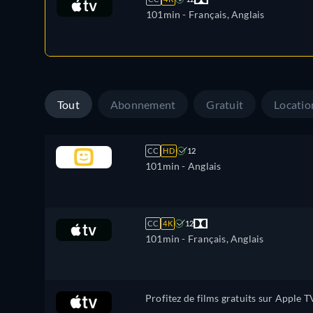
101min
- Français, Anglais
Tout
Abonnement
Gratuit
Locatio
CC
HD
12
101min
- Anglais
CC
4K
12
101min
- Français, Anglais
Profitez de films gratuits sur Apple T