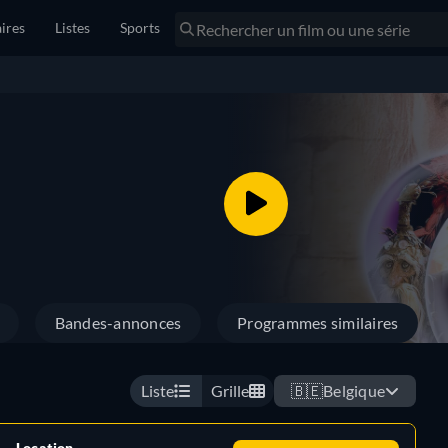
ires
Listes
Sports
Bandes-annonces
Programmes similaires
Liste
Grille
🇧🇪
Belgique
Location