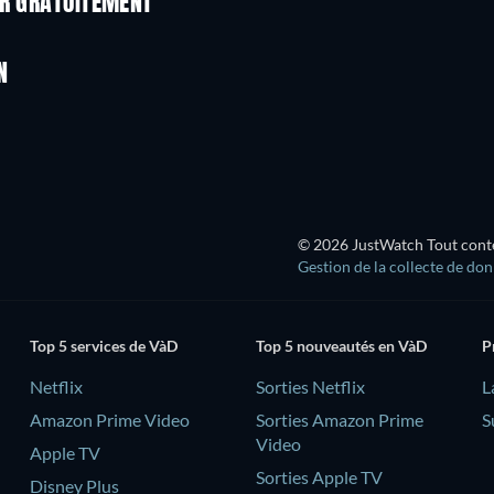
ER GRATUITEMENT
N
© 2026 JustWatch Tout conten
Gestion de la collecte de do
Top 5 services de VàD
Top 5 nouveautés en VàD
P
Netflix
Sorties Netflix
L
Amazon Prime Video
Sorties Amazon Prime
S
Video
Apple TV
Sorties Apple TV
Disney Plus