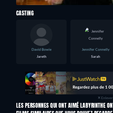
CASTING
David Bowie
Jennifer Connelly
Jareth
Sarah
Enlever 
LES PERSONNES QUI ONT AIMÉ LABYRINTHE ON