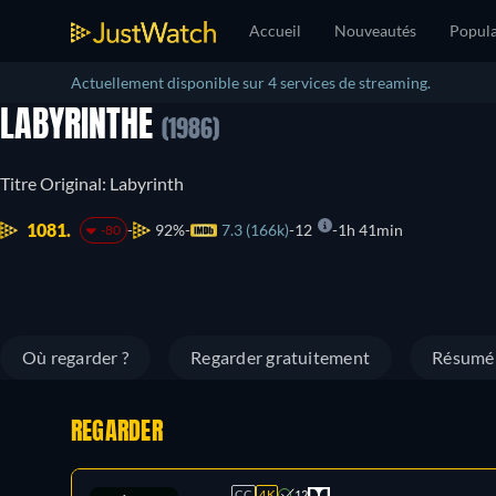
Accueil
Nouveautés
Popula
Actuellement disponible sur 4 services de streaming.
LABYRINTHE
(1986)
Titre Original: Labyrinth
1081.
92%
7.3 (166k)
12
1h 41min
-80
Où regarder ?
Regarder gratuitement
Résumé
REGARDER
CC
4K
12