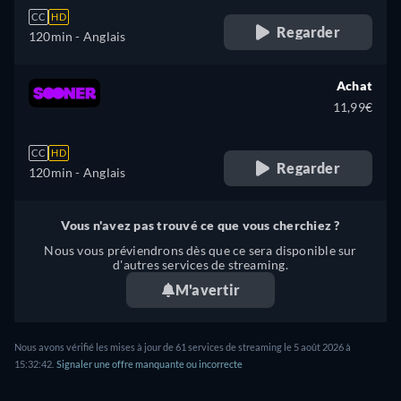
CC
HD
Regarder
120min
- Anglais
Achat
11,99€
CC
HD
Regarder
120min
- Anglais
Vous n'avez pas trouvé ce que vous cherchiez ?
Nous vous préviendrons dès que ce sera disponible sur
d'autres services de streaming.
M'avertir
Nous avons vérifié les mises à jour de 61 services de streaming le 5 août 2026 à
15:32:42.
Signaler une offre manquante ou incorrecte