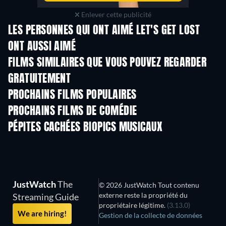
Enlever cette publicité
LES PERSONNES QUI ONT AIMÉ LET'S GET LOST
ONT AUSSI AIMÉ
FILMS SIMILAIRES QUE VOUS POUVEZ REGARDER
GRATUITEMENT
PROCHAINS FILMS POPULAIRES
PROCHAINS FILMS DE COMÉDIE
PÉPITES CACHÉES BIOPICS MUSICAUX
Série
JustWatch
The
© 2026 JustWatch Tout contenu
externe reste la propriété du
Streaming Guide
propriétaire légitime.
(3.13.0)
We are hiring!
Gestion de la collecte de données