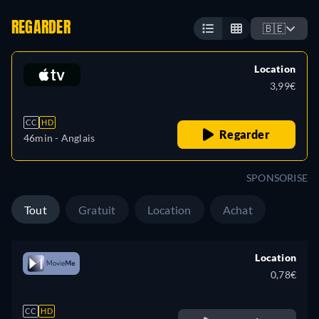
REGARDER
🇧🇪
Location
3,99€
CC
HD
Regarder
46min
- Anglais
SPONSORISE
Tout
Gratuit
Location
Achat
Location
0,78€
CC
HD