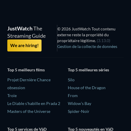
JustWatch
The
© 2026 JustWatch Tout contenu
externe reste la propriété du
Streaming Guide
propriétaire légitime.
(3.13.0)
We are hiring!
Gestion de la collecte de données
Top 5 meilleurs films
Top 5 meilleures séries
Projet Dernière Chance
Silo
obsession
House of the Dragon
Troie
From
Le Diable s'habille en Prada 2
Widow’s Bay
Masters of the Universe
Spider-Noir
Top 5 services de VàD
Top 5 nouveautés en VàD