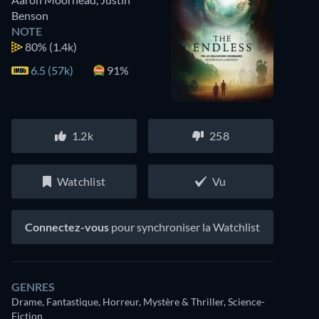
Benson
NOTE
80%
(1.4k)
6.5 (57k)
91%
1.2k
258
Watchlist
Vu
Connectez-vous
pour synchroniser la Watchlist
GENRES
Drame, Fantastique, Horreur, Mystère & Thriller, Science-
Fiction