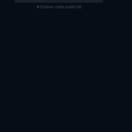
Enlever cette publicité
Shane Brady
Lew Temple
Shane Williams
Tim