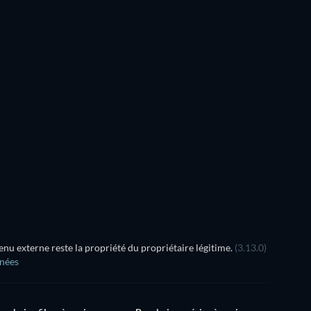
Série
u externe reste la propriété du propriétaire légitime.
(3.13.0)
nnées