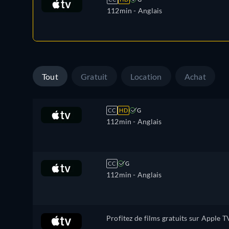
112min
- Anglais
Tout
Gratuit
Location
Achat
CC
HD
G
112min
- Anglais
CC
G
112min
- Anglais
Profitez de films gratuits sur Apple T