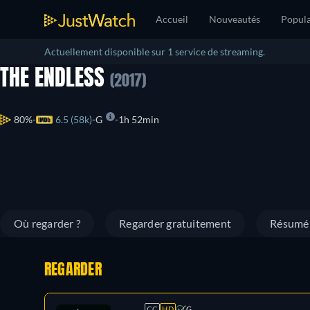
Accueil
Nouveautés
Popula
Actuellement disponible sur 1 service de streaming.
THE ENDLESS
(2017)
80%
6.5 (58k)
G
1h 52min
Où regarder ?
Regarder gratuitement
Résumé
REGARDER
CC
HD
G