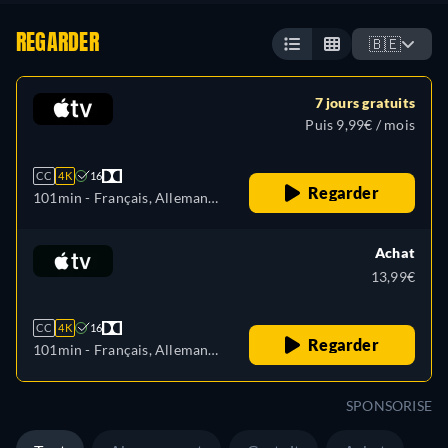
REGARDER
🇧🇪
7 jours gratuits
Puis 9,99€ / mois
CC
4K
16
Regarder
101min
- Français, Allemand,
Anglais, Espagnol, Italien,
Japonais, Portugais, Turc
Achat
13,99€
CC
4K
16
Regarder
101min
- Français, Allemand,
Anglais
SPONSORISE