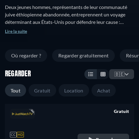
Deux jeunes hommes, représentants de leur communauté
juive éthiopienne abandonnée, entreprennent un voyage
déterminant aux États-Unis pour défendre leur cause :
obtenir la citoyenneté israélienne.
Lire la suite
Où regarder ?
Regarder gratuitement
Résu
REGARDER
🇧🇪
Tout
Gratuit
Location
Achat
Gratuit
retail price
CC
HD