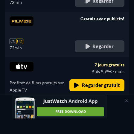
Regarder
72min
Gratuit avec publicité
retail price
CC
HD
Regarder
72min
7 jours gratuits
Puis 9,99€ / mois
Profitez de films gratuits sur
Regarder gratuit
Apple TV
SPONSORISE
Location
3,99€
CC
HD