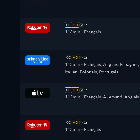
CC
HD
16
113min
- Français
CC
HD
16
113min
- Français, Anglais, Espagnol,
Italien, Polonais, Portugais
CC
HD
16
113min
- Français, Allemand, Anglais
CC
HD
16
113min
- Français