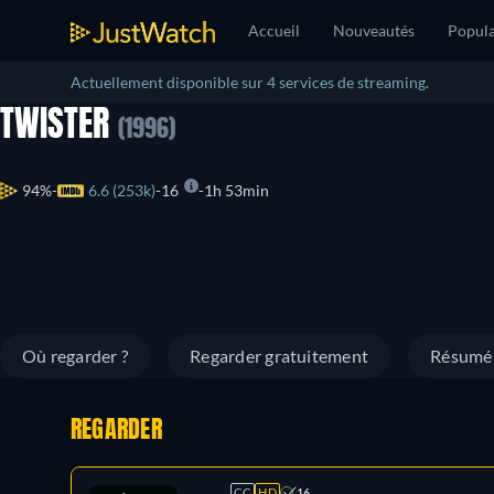
Accueil
Nouveautés
Popula
Actuellement disponible sur 4 services de streaming.
TWISTER
(1996)
94%
6.6 (253k)
16
1h 53min
Où regarder ?
Regarder gratuitement
Résumé
REGARDER
CC
HD
16